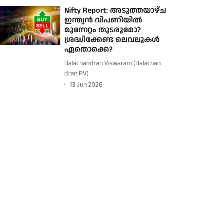
Nifty Report: അടുത്തയാഴ്ച
ഇന്ത്യൻ വിപണിയിൽ
മുന്നേറ്റം തുടരുമോ?
ശ്രദ്ധിക്കേണ്ട ലെവലുകൾ
ഏതൊക്കെ?
Balachandran Viswaram (Balachan
dran RV)
13 Jun 2026