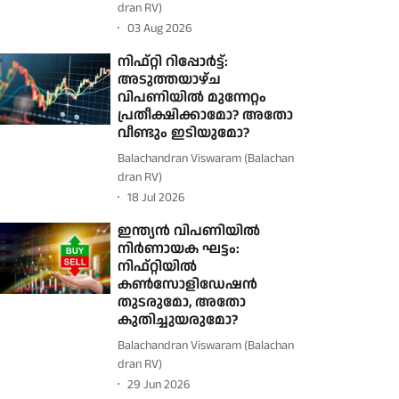
dran RV)
03 Aug 2026
നിഫ്റ്റി റിപ്പോർട്ട്:
അടുത്തയാഴ്ച
വിപണിയിൽ മുന്നേറ്റം
പ്രതീക്ഷിക്കാമോ? അതോ
വീണ്ടും ഇടിയുമോ?
Balachandran Viswaram (Balachan
dran RV)
18 Jul 2026
ഇന്ത്യൻ വിപണിയിൽ
നിർണായക ഘട്ടം:
നിഫ്റ്റിയിൽ
കൺസോളിഡേഷൻ
തുടരുമോ, അതോ
കുതിച്ചുയരുമോ?
Balachandran Viswaram (Balachan
dran RV)
29 Jun 2026