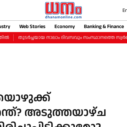
En
ustry
Web Stories
Economy
Banking & Finance
തുടർച്ചയായ നാലാം ദിവസവും സംസ്ഥാനത്തെ സ്വർണ വിലയിൽ വ
ിയൊഴുക്ക്
െന്ത്? അടുത്തയാഴ്ച