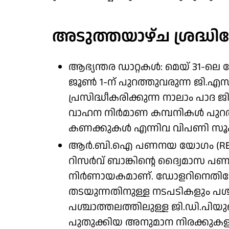
അടുത്തയാഴ്ച ശ്രദ്ധ
ആഭ്യന്തര ഡാറ്റകൾ: മെയ് 31-ലെ
ജൂൺ 1-ന് പുറത്തുവരുന്ന ജി.എസ്.
പ്രസിദ്ധീകരിക്കുന്ന നാലാം പാദ 
വാഹന നിർമാണ കമ്പനികൾ പുറത്
കണക്കുകൾ എന്നിവ വിപണി സൂക്ഷ്
ആർ.ബി.ഐ പണനയ യോഗം (RBI MPC)
റിസർവ് ബാങ്കിന്റെ ദ്വൈമാസ പ
നിർണായകമാണ്. ഡോളറിനെതിരേ 
തടയുന്നതിനുള്ള നടപടികളും പശ്ച
പശ്ചാത്തലത്തിലുള്ള ജി.ഡി.പിയു
പുതുക്കിയ അനുമാന നിരക്കുക