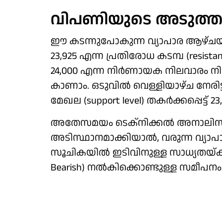
വിപണിയുടെ അടുത്ത ന
ഈ കടന്നുപോകുന്ന വ്യാപാര ആഴ്ചയു
23,925 എന്ന പ്രതിരോധ കടമ്പ (resistance
24,000 എന്ന നിർണായക നിലവാരം നിലന
കാണാം. ഒടുവിൽ വെള്ളിയാഴ്ച നേരിട്ട
മേഖല (support level) തകർക്കപ്പെട്ട് 
അതേസമയം ടെക്നിക്കൽ അനാലിസിസ
അടിസ്ഥാനമാക്കിയാൽ, വരുന്ന വ്യാപാര
സൂചികയിൽ ഇടിവിനുള്ള സാധ്യതയ്ക്ക് 
Bearish) നൽകിക്കൊണ്ടുള്ള സമീപനം