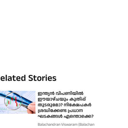
elated Stories
ഇന്ത്യൻ വിപണിയിൽ
ഈയാഴ്ചയും കുതിപ്പ്
തുടരുമോ? നിക്ഷേപകർ
ശ്രദ്ധിക്കേണ്ട പ്രധാന
ഘടകങ്ങൾ എന്തൊക്കെ?
Balachandran Viswaram (Balachan