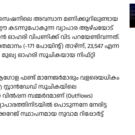
പാര സെഷനിലെ അവസാന മണിക്കൂറിലുണ്ടായ
, ഈ കടന്നുപോകുന്ന വ്യാപാര ആഴ്ചയോട്
്യൻ ഓഹരി വിപണിക്ക് വിട പറയേണ്ടിവന്നത്.
 (-171 പോയിന്റ്) താഴ്ന്ന്, 23,547 എന്ന
ുഖ്യ ഓഹരി സൂചികയായ നിഫ്റ്റി
ആ​ഗോള ഫണ്ട് മാനേജർമാരും വളരെയധികം
ഐ സ്റ്റാൻഡേഡ് സൂചികയിലെ
വിൽപ്പന സമ്മർദമാണ് (Outflows)
്യാപാരത്തിനിടയിൽ പൊടുന്നനേ നേരിട്ട
കറേജ് സ്ഥാപനമായ നുവാമ റിപ്പോർട്ട്