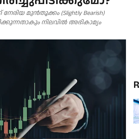
രിച്ചുപിടിക്കുമോ?
 നേരിയ മുൻതൂക്കം (Slightly Bearish)
ക്കുന്നതാകും നിലവിൽ അഭികാമ്യം
R