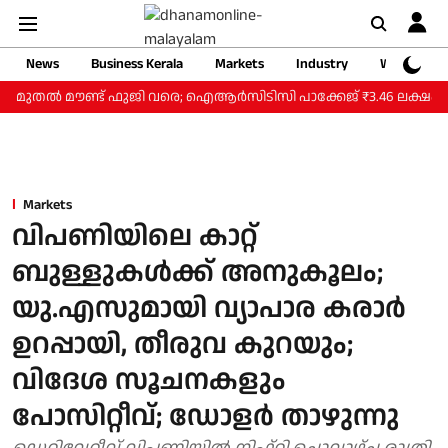
News
Business Kerala
Markets
Industry
Web Storie
 മുതല്‍ മൗണ്ട് ഫുജി വരെ; ഐആര്‍സിടിസി പാക്കേജ് ₹3.46 ലക്ഷം മുതല്‍
Markets
വിപണിയിലെ കാറ്റ്
ബുള്ളുകള്‍ക്ക് അനുകൂലം;
യു.എസുമായി വ്യാപാര കരാര്‍
ഉറപ്പായി, തീരുവ കുറയും;
വിദേശ സൂചനകളും
പോസിറ്റീവ്; ഡോളര്‍ താഴുന്നു