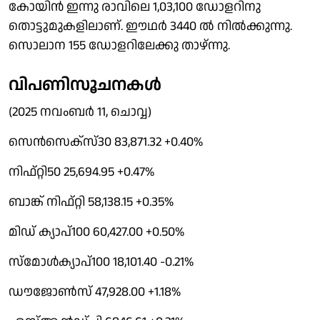
കോയിന്‍ ഇന്നു രാവിലെ 1,03,100 ഡോളറിനു
തൊട്ടുമുകളിലാണ്. ഈഥര്‍ 3440 ല്‍ നില്‍ക്കുന്നു.
സൊലാന 155 ഡോളറിലേക്കു താഴ്ന്നു.
വിപണിസൂചനകള്‍
(2025 നവംബര്‍ 11, ചൊവ്വ)
സെന്‍സെക്‌സ്30 83,871.32 +0.40%
നിഫ്റ്റി50 25,694.95 +0.47%
ബാങ്ക് നിഫ്റ്റി 58,138.15 +0.35%
മിഡ് ക്യാപ്100 60,427.00 +0.50%
സ്‌മോള്‍ക്യാപ്100 18,101.40 -0.21%
ഡൗജോണ്‍സ് 47,928.00 +1.18%