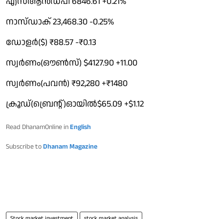
എസ്ആന്‍ഡ്പി 6846.61 +0.21%
നാസ്ഡാക് 23,468.30 -0.25%
ഡോളര്‍($) ₹88.57 -₹0.13
സ്വര്‍ണം(ഔണ്‍സ്) $4127.90 +11.00
സ്വര്‍ണം(പവന്‍) ₹92,280 +₹1480
ക്രൂഡ്(ബ്രെന്റ്)ഓയില്‍$65.09 +$1.12
Read DhanamOnline in
English
Subscribe to
Dhanam Magazine
Stock market investment
stock market analysis