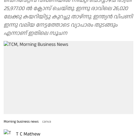
ഡെറിവേറ്റീവ് വിപണിയില്‍ നിഫ്റ്റി ചൊവ്വാഴ്ച രാത്രി
25,977.00 ല്‍ ക്ലോസ് ചെയ്തു. ഇന്നു രാവിലെ 26,020
ലേക്കു കയറിയിട്ടു കുറച്ചു താഴ്ന്നു. ഇന്ത്യന്‍ വിപണി
ഇന്നു വലിയ നേട്ടത്തോടെ വ്യാപാരം തുടങ്ങും
എന്നാണ് ഇതിലെ സൂചന
Morning business news
canva
T C Mathew