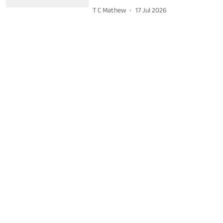
T C Mathew
17 Jul 2026