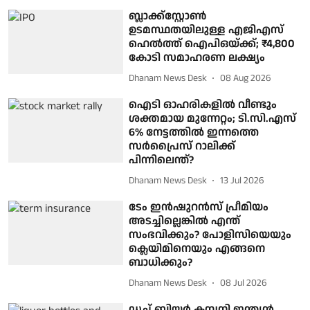
ബ്ലാക്ക്‌സ്റ്റോൺ
ഉടമസ്ഥതയിലുള്ള എജിഎസ്
ഹെൽത്ത് ഐപിഒയ്ക്ക്; ₹4,800
കോടി സമാഹരണ ലക്ഷ്യം
Dhanam News Desk
08 Aug 2026
ഐടി ഓഹരികളിൽ വീണ്ടും
ശക്തമായ മുന്നേറ്റം; ടി.സി.എസ്
6% നേട്ടത്തിൽ ഇന്നത്തെ
സർപ്രൈസ് റാലിക്ക്
പിന്നിലെന്ത്?
Dhanam News Desk
13 Jul 2026
ടേം ഇൻഷുറൻസ് പ്രീമിയം
അടച്ചില്ലെങ്കിൽ എന്ത്
സംഭവിക്കും? പോളിസിയെയും
ക്ലെയിമിനെയും എങ്ങനെ
ബാധിക്കും?
Dhanam News Desk
08 Jul 2026
ഡച്ച് ബിയര്‍ കമ്പനി ഇന്ത്യന്‍