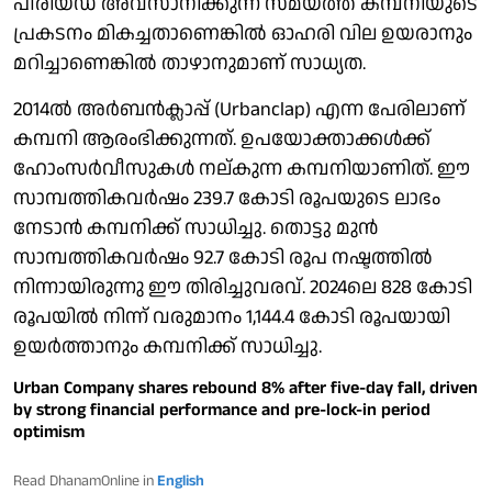
പീരിയഡ് അവസാനിക്കുന്ന സമയത്ത് കമ്പനിയുടെ
പ്രകടനം മികച്ചതാണെങ്കില്‍ ഓഹരി വില ഉയരാനും
മറിച്ചാണെങ്കില്‍ താഴാനുമാണ് സാധ്യത.
2014ല്‍ അര്‍ബന്‍ക്ലാപ്പ് (Urbanclap) എന്ന പേരിലാണ്
കമ്പനി ആരംഭിക്കുന്നത്. ഉപയോക്താക്കള്‍ക്ക്
ഹോംസര്‍വീസുകള്‍ നല്കുന്ന കമ്പനിയാണിത്. ഈ
സാമ്പത്തികവര്‍ഷം 239.7 കോടി രൂപയുടെ ലാഭം
നേടാന്‍ കമ്പനിക്ക് സാധിച്ചു. തൊട്ടു മുന്‍
സാമ്പത്തികവര്‍ഷം 92.7 കോടി രൂപ നഷ്ടത്തില്‍
നിന്നായിരുന്നു ഈ തിരിച്ചുവരവ്. 2024ലെ 828 കോടി
രൂപയില്‍ നിന്ന് വരുമാനം 1,144.4 കോടി രൂപയായി
ഉയര്‍ത്താനും കമ്പനിക്ക് സാധിച്ചു.
Urban Company shares rebound 8% after five-day fall, driven
by strong financial performance and pre-lock-in period
optimism
Read DhanamOnline in
English