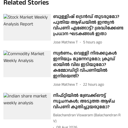
Related Stories
ബുള്ളിഷ് ട്രെൻഡ് തുടരുമോ?
പുതിയ ആഴ്ചയിൽ ഇന്ത്യൻ
വിപണി എങ്ങോട്ട്? ശ്രദ്ധിക്കേണ്ട
പ്രധാന ഘടകങ്ങൾ ഇതാ
Jose Mathew T
5 hours ago
സ്വർണം, വെള്ളി നിരക്കുകൾ
ഇനിയും മുന്നേറുമോ; ക്രൂഡ്
ഓയിൽ വില ഇടിയുമോ?
കമ്മോഡിറ്റി വിപണിയിൽ
ഇനിയെന്ത്?
Jose Mathew T
22 hours ago
നിഫ്റ്റിയിൽ ബ്രേക്ക്‌ഔട്ട്
സൂചനകൾ; അടുത്ത ആഴ്ച
വിപണി കുതിച്ചുയരുമോ?
Balachandran Viswaram (Balachandran R
V)
08 Aug 2026