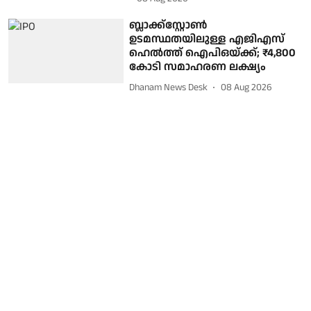
ബ്ലാക്ക്‌സ്റ്റോൺ
ഉടമസ്ഥതയിലുള്ള എജിഎസ്
ഹെൽത്ത് ഐപിഒയ്ക്ക്; ₹4,800
കോടി സമാഹരണ ലക്ഷ്യം
Dhanam News Desk
08 Aug 2026