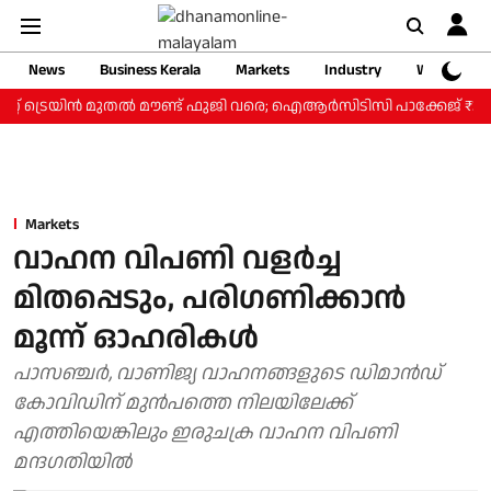
News
Business Kerala
Markets
Industry
Web Storie
റ് ട്രെയിന്‍ മുതല്‍ മൗണ്ട് ഫുജി വരെ; ഐആര്‍സിടിസി പാക്കേജ് ₹3.46 
Markets
വാഹന വിപണി വളര്‍ച്ച
മിതപ്പെടും, പരിഗണിക്കാന്‍
മൂന്ന് ഓഹരികള്‍
പാസഞ്ചര്‍, വാണിജ്യ വാഹനങ്ങളുടെ ഡിമാന്‍ഡ്
കോവിഡിന് മുന്‍പത്തെ നിലയിലേക്ക്
എത്തിയെങ്കിലും ഇരുചക്ര വാഹന വിപണി
മന്ദഗതിയില്‍