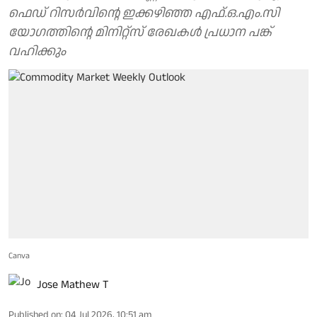
ഫെഡ് റിസർവിന്റെ ഇക്കഴിഞ്ഞ എഫ്.ഒ.എം.സി
യോ​ഗത്തിന്റെ മിനിറ്റ്‌സ് രേഖകൾ പ്രധാന പങ്ക്
വഹിക്കും
Canva
Jose Mathew T
Published on
:
04 Jul 2026, 10:51 am