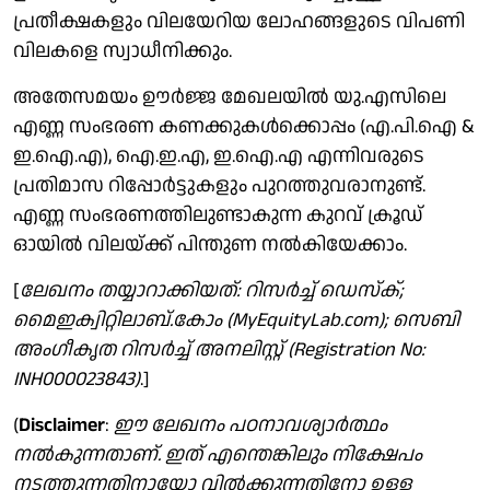
പ്രതീക്ഷകളും വിലയേറിയ ലോഹങ്ങളുടെ വിപണി
വിലകളെ സ്വാധീനിക്കും.
അതേസമയം ഊർജ്ജ മേഖലയിൽ യു.എസിലെ
എണ്ണ സംഭരണ കണക്കുകൾക്കൊപ്പം (എ.പി.ഐ &
ഇ.ഐ.എ), ഐ.ഇ.എ, ഇ.ഐ.എ എന്നിവരുടെ
പ്രതിമാസ റിപ്പോർട്ടുകളും പുറത്തുവരാനുണ്ട്.
എണ്ണ സംഭരണത്തിലുണ്ടാകുന്ന കുറവ് ക്രൂഡ്
ഓയിൽ വിലയ്ക്ക് പിന്തുണ നൽകിയേക്കാം.
[
ലേഖനം തയ്യാറാക്കിയത്: റിസർച്ച് ഡെസ്ക്;
മൈഇക്വിറ്റിലാബ്.കോം (MyEquityLab.com​); സെബി
അം​ഗീക‍ൃത റിസർച്ച് അനലി​സ്റ്റ് (Registration No:
INH000023843)
.]
(
Disclaimer
:
ഈ ലേഖനം പഠനാവശ്യാർത്ഥം
നൽകുന്നതാണ്. ഇത് എന്തെങ്കിലും നിക്ഷേപം
നടത്തുന്നതിനായോ വിൽക്കുന്നതിനോ ഉള്ള