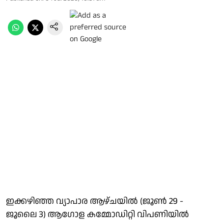
ഇക്കഴിഞ്ഞ വ്യാപാര ആഴ്ചയിൽ (ജൂൺ 29 -
ജൂലൈ 3) ആഗോള കമ്മോഡിറ്റി വിപണിയിൽ