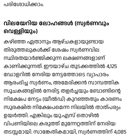
പരിശോധിക്കാം.
വിലയേറിയ ലോഹങ്ങൾ (സ്വർണവും
വെള്ളിയും)
കഴിഞ്ഞ ഏതാനും ആഴ്ചകളായുണ്ടായ
തിരുത്തലുകൾക്ക് ശേഷം സ്വർണവില
സ്ഥിരതയാർജ്ജിക്കുന്ന ലക്ഷണങ്ങളാണ്
കാണിക്കുന്നത്. ഈയാഴ്ച തുടക്കത്തിൽ 4,125
ഡോളറിൽ നേരിയ നേട്ടത്തോടെ വ്യാപാരം
ആരംഭിച്ച സ്വർണം, അമേരിക്കൻ സാമ്പത്തിക
സൂചകങ്ങളിൽ നേരിട്ട തളർച്ചയും ബോണ്ടിന്റെ
നിക്ഷേപ നേട്ടം (യീൽഡ്) കുറഞ്ഞതും കാരണം
സുരക്ഷിത നിക്ഷേപമെന്ന നിലയിൽ താത്പര്യം
ഉയർത്തി. എങ്കിലും യു.എസ് തൊഴിൽ
വിപണിയിലെ കരുത്ത് മുന്നേറ്റത്തിന് നേരിയ
തടസ്സമായി. സാങ്കേതികമായി, സ്വർണത്തിന് 4,085