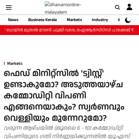
News
Business Kerala
Markets
Industry
Web Storie
് ട്രെയിന്‍ മുതല്‍ മൗണ്ട് ഫുജി വരെ; ഐആര്‍സിടിസി പാക്കേജ് ₹3.46 ല
Markets
ഫെഡ് മിനിറ്റ്സിൽ 'ട്വി​സ്റ്റ്'
ഉണ്ടാകുമോ? അടുത്തയാഴ്ച
കമ്മോഡിറ്റി വിപണി
എങ്ങനെയാകും? സ്വർണവും
വെള്ളിയും മുന്നേറുമോ?
വരുന്ന ആഴ്ചയിൽ (ജൂലൈ 6 - 10) കമ്മോഡിറ്റി
വിപണിയുടെ ഗതി നിർണ്ണയിക്കുന്നതിൽ യു.എസ്