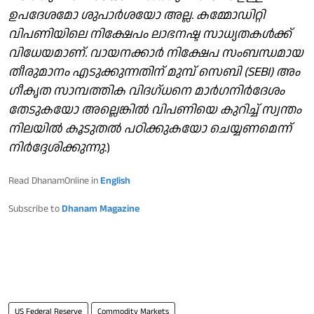
ഉപദേശമോ ശുപാർശയോ അല്ല. കമ്മോഡിറ്റി
വിപണിയിലെ നിക്ഷേപം ലാഭനഷ്ട സാധ്യതകൾക്ക്
വിധേയമാണ്. വായനക്കാർ നിക്ഷേപ സംബന്ധമായ
തീരുമാനം എടുക്കുന്നതിന് മുമ്പ് സെബി (SEBI) അം​
ഗീകൃത സാമ്പത്തിക വിദ​ഗ്ധനെ മാർ​ഗനിർദേശം
തേടുകയോ അല്ലെങ്കിൽ വിപണിയെ കുറിച്ച് സ്വന്തം
നിലയിൽ കൂടുതൽ പഠിക്കുകയോ ചെയ്യണമെന്ന്
നിർദ്ദേശിക്കുന്നു
.)
Read DhanamOnline in
English
Subscribe to
Dhanam Magazine
US Federal Reserve
Commodity Markets