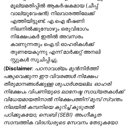
മൂല്യമതിപ്പിൽ ആകർഷകമായ (ചീപ്പ്
വാല്യൂവേഷൻ) നിലവാരത്തിലേക്ക്
എത്തിയിട്ടുണ്ട്. എ.ഐ ഭീഷണി
നിലനിൽക്കുമ്പോഴും ഒരുവിഭാ​ഗം
നിക്ഷേപകർ ഇതിൽ അവസരം
കാണുന്നതും ഐ.ടി ഓഹരികൾക്ക്
തുണയേകുന്നു എന്ന് മാർക്കറ്റ് അനലി​
സ്റ്റുകൾ സൂചിപ്പിച്ചു.
(
Disclaimer
:
പഠനാവശ്യം മുന്‍നിര്‍ത്തി
പങ്കുവെക്കുന്ന ഈ വിവരങ്ങള്‍ നിക്ഷേപ
തീരുമാനങ്ങള്‍ക്കുള്ള ശുപാര്‍ശയല്ല. ഓഹരി
നിക്ഷേപം വിപണിയുടെ ലാഭനഷ്ട സാധ്യതകള്‍ക്ക്
വിധേയമായതിനാല്‍ നിക്ഷേപത്തിന് മുമ്പ് സ്വന്തം
നിലയില്‍ കമ്പനിയെ കുറിച്ച് കൂടുതല്‍
പഠിക്കുകയോ, സെബി (SEBI) അംഗീകൃത
സാമ്പത്തിക വിദഗ്ധരുടെ സേവനം തേടുകയോ