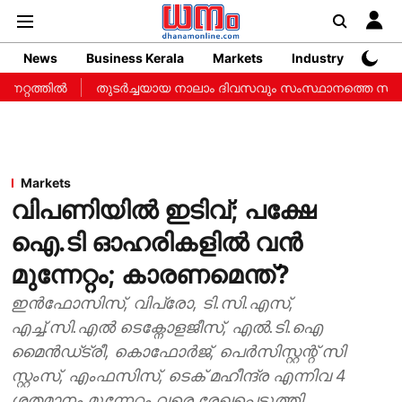
News
Business Kerala
Markets
Industry
Web 
റത്തില്‍
തുടർച്ചയായ നാലാം ദിവസവും സംസ്ഥാനത്തെ സ്വർണ വില
Markets
വിപണിയിൽ ഇടിവ്; പക്ഷേ
ഐ.ടി ഓഹരികളിൽ വൻ
മുന്നേറ്റം; കാരണമെന്ത്?
ഇൻഫോസിസ്, വിപ്രോ, ടി.സി.എസ്,
എച്ച്.സി.എൽ ടെക്നോളജീസ്, എൽ.ടി.ഐ
മൈൻഡ്ട്രീ, കൊഫോർജ്, പെർസി​സ്റ്റന്റ് സി​
സ്റ്റംസ്, എംഫസിസ്, ടെക് മഹീന്ദ്ര എന്നിവ 4
ശതമാനം മുന്നേറ്റം വരെ രേഖപ്പെടുത്തി