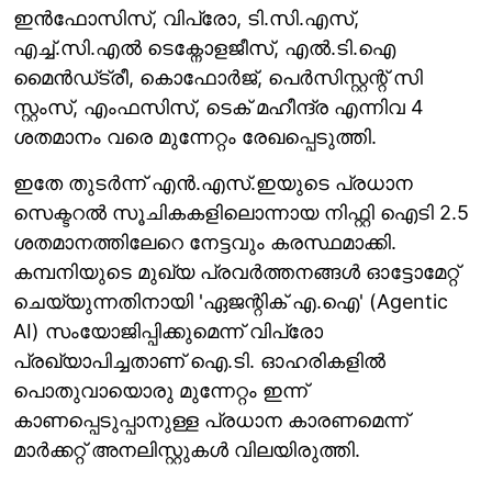
ഇൻഫോസിസ്, വിപ്രോ, ടി.സി.എസ്,
എച്ച്.സി.എൽ ടെക്നോളജീസ്, എൽ.ടി.ഐ
മൈൻഡ്ട്രീ, കൊഫോർജ്, പെർസി​സ്റ്റന്റ് സി​
സ്റ്റംസ്, എംഫസിസ്, ടെക് മഹീന്ദ്ര എന്നിവ 4
ശതമാനം വരെ മുന്നേറ്റം രേഖപ്പെടുത്തി.
ഇതേ തുടർന്ന് എൻ.എസ്.ഇയുടെ പ്രധാന
സെക്ടറൽ സൂചികകളിലൊന്നായ നിഫ്റ്റി ഐടി 2.5
ശതമാനത്തിലേറെ നേട്ടവും കരസ്ഥമാക്കി.
കമ്പനിയുടെ മുഖ്യ പ്രവർത്തനങ്ങൾ ഓട്ടോമേറ്റ്
ചെയ്യുന്നതിനായി 'ഏജന്റിക് എ.ഐ' (Agentic
AI) സംയോജിപ്പിക്കുമെന്ന് വിപ്രോ
പ്രഖ്യാപിച്ചതാണ് ഐ.ടി. ഓഹരികളിൽ
പൊതുവായൊരു മുന്നേറ്റം ഇന്ന്
കാണപ്പെടുപ്പാനുള്ള പ്രധാന കാരണമെന്ന്
മാർക്കറ്റ് അനലി​സ്റ്റുകൾ വിലയിരുത്തി.