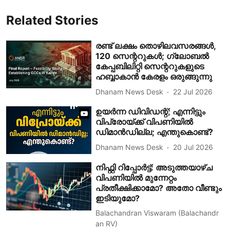
Related Stories
രണ്ട് ലക്ഷം തൊഴിലവസരങ്ങൾ,
120 സെന്ററുകൾ; ഗ്ലോബൽ
കേപ്പബിലിറ്റി സെന്ററുകളുടെ
ഹബ്ബാകാൻ കേരളം ഒരുങ്ങുന്നു
Dhanam News Desk
22 Jul 2026
ഉയർന്ന ഡിവിഡന്റ്; എന്നിട്ടും
വിപ്രോയ്ക്ക് വിപണിയിൽ
ഡിമാൻഡില്ല; എന്തുകൊണ്ട്?
Dhanam News Desk
20 Jul 2026
നിഫ്റ്റി റിപ്പോർട്ട്: അടുത്തയാഴ്ച
വിപണിയിൽ മുന്നേറ്റം
പ്രതീക്ഷിക്കാമോ? അതോ വീണ്ടും
ഇടിയുമോ?
Balachandran Viswaram (Balachandr
an RV)