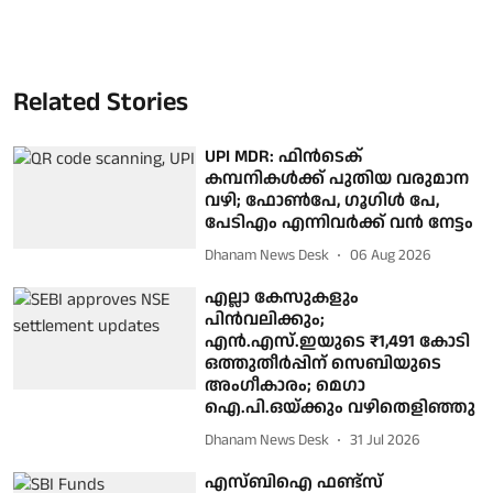
Related Stories
UPI MDR: ഫിൻടെക്
കമ്പനികൾക്ക് പുതിയ വരുമാന
വഴി; ഫോൺപേ, ഗൂഗിൾ പേ,
പേടിഎം എന്നിവർക്ക് വൻ നേട്ടം
Dhanam News Desk
06 Aug 2026
എല്ലാ കേസുകളും
പിൻവലിക്കും;
എൻ.എസ്.ഇയുടെ ₹1,491 കോടി
ഒത്തുതീർപ്പിന് സെബിയുടെ
അം​ഗീകാരം; മെഗാ
ഐ.പി.ഒയ്ക്കും വഴിതെളിഞ്ഞു
Dhanam News Desk
31 Jul 2026
എസ്‌ബിഐ ഫണ്ട്സ്