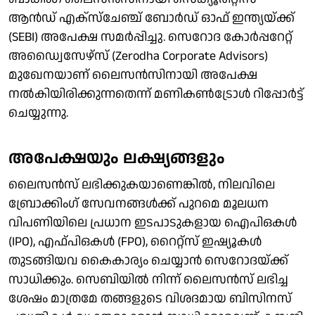
ആൻഡ് എക്സ്ചേഞ്ച് ബോർഡ് ഓഫ് ഇന്ത്യയ്ക്ക്
(SEBI) അപേക്ഷ സമർപ്പിച്ചു. സെറോദ കോർപ്പറേറ്റ്
അഡ്വൈസേഴ്‌സ് (Zerodha Corporate Advisors)
മുഖേനയാണ് ലൈസൻസിനായി അപേക്ഷ
നൽകിയിരിക്കുന്നതെന്ന് മണികണ്‍ട്രോള്‍ റിപ്പോര്‍ട്ട്
ചെയ്യുന്നു.
അപേക്ഷയും ലക്ഷ്യങ്ങളും
ലൈസൻസ് ലഭിക്കുകയാണെങ്കിൽ, നിലവിലെ
ബ്രോക്കിംഗ് സേവനങ്ങൾക്ക് പുറമെ മൂലധന
വിപണിയിലെ പ്രധാന ഇടപാടുകളായ ഐപിഒകൾ
(IPO), എഫ്പിഒകൾ (FPO), റൈറ്റ്സ് ഇഷ്യൂകൾ
തുടങ്ങിയവ കൈകാര്യം ചെയ്യാൻ സെറോദയ്ക്ക്
സാധിക്കും. സെബിയിൽ നിന്ന് ലൈസൻസ് ലഭിച്ച
ശേഷം മാത്രമേ തങ്ങളുടെ വിശദമായ ബിസിനസ്