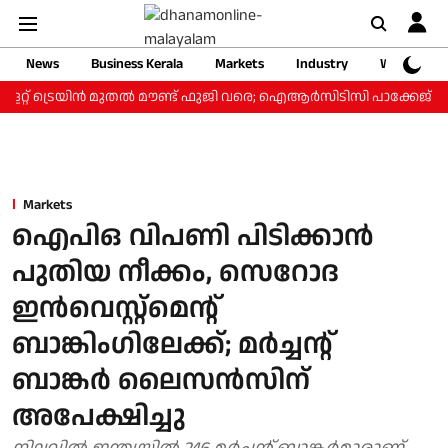
News
Business Kerala
Markets
Industry
Web Storie
ളറ്റ് ട്രെയിന്‍ മുതല്‍ മൗണ്ട് ഫുജി വരെ; ഐആര്‍സിടിസി പാക്കേജ് ₹3.4
Markets
ഐപിഒ വിപണി പിടിക്കാൻ
പുതിയ നീക്കം, സെറോദ
ഇൻവെസ്റ്റ്‌മെന്റ്
ബാങ്കിംഗിലേക്ക്; മർച്ചന്റ്
ബാങ്കർ ലൈസൻസിന്
അപേക്ഷിച്ചു