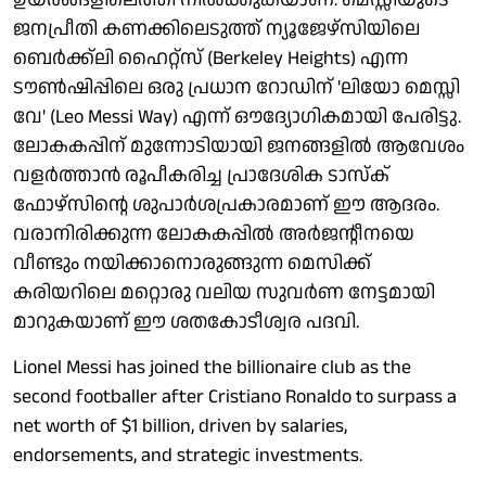
ജനപ്രീതി കണക്കിലെടുത്ത് ന്യൂജേഴ്സിയിലെ
ബെര്‍ക്ക്ലി ഹൈറ്റ്സ് (Berkeley Heights) എന്ന
ടൗണ്‍ഷിപ്പിലെ ഒരു പ്രധാന റോഡിന് 'ലിയോ മെസ്സി
വേ' (Leo Messi Way) എന്ന് ഔദ്യോഗികമായി പേരിട്ടു.
ലോകകപ്പിന് മുന്നോടിയായി ജനങ്ങളില്‍ ആവേശം
വളര്‍ത്താന്‍ രൂപീകരിച്ച പ്രാദേശിക ടാസ്‌ക്
ഫോഴ്സിന്റെ ശുപാര്‍ശപ്രകാരമാണ് ഈ ആദരം.
വരാനിരിക്കുന്ന ലോകകപ്പില്‍ അര്‍ജന്റീനയെ
വീണ്ടും നയിക്കാനൊരുങ്ങുന്ന മെസിക്ക്
കരിയറിലെ മറ്റൊരു വലിയ സുവര്‍ണ നേട്ടമായി
മാറുകയാണ് ഈ ശതകോടീശ്വര പദവി.
Lionel Messi has joined the billionaire club as the
second footballer after Cristiano Ronaldo to surpass a
net worth of $1 billion, driven by salaries,
endorsements, and strategic investments.