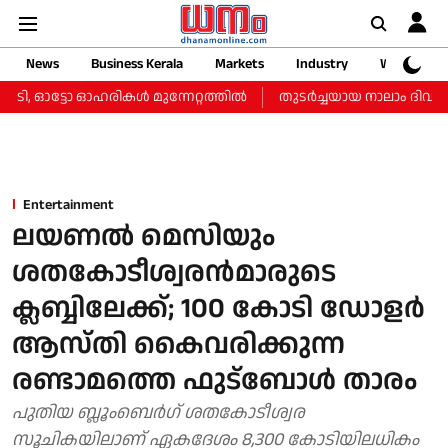
News
Business Kerala
Markets
Industry
Web Storie
, ഓട്ടോ ഓഹരികള്‍ മുന്നേറ്റത്തില്‍
തുടർച്ചയായ നാലാം ദിവസവും സ
Entertainment
ലയണല്‍ മെസിയും
ശതകോടീശ്വരന്‍മാരുടെ
ക്ലബ്ബിലേക്ക്; 100 കോടി ഡോളര്‍
ആസ്തി കൈവരിക്കുന്ന
രണ്ടാമത്തെ ഫുട്‌ബോള്‍ താരം
പുതിയ ബ്ലൂംബെര്‍ഗ് ശതകോടീശ്വര
സൂചികയിലാണ് ഏകദേശം 8,300 കോടിയിലധികം