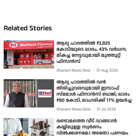
Related Stories
ആദ്യ പാദത്തില്‍ ₹2,825
കോടിയുടെ ലാഭം, 43% വര്‍ധന;
മികച്ച നേട്ടവുമായി മുത്തൂറ്റ്
ഫിനാന്‍സ്
Dhanam News Desk
01 Aug 2026
ആദ്യ പാദത്തില്‍ വന്‍
തിരിച്ചുവരവുമായി ഇസാഫ്
സ്‌മോള്‍ ഫിനാന്‍സ് ബാങ്ക്; ലാഭം
₹80 കോടി, ഓഹരിക്ക് 17% ഉയര്‍ച്ച
Dhanam News Desk
31 Jul 2026
രണ്ടാമത്തെ വീട് വാങ്ങാൻ
കയ്യിലുള്ള സ്വർണം
വിൽക്കണമോ അതോ പണയം