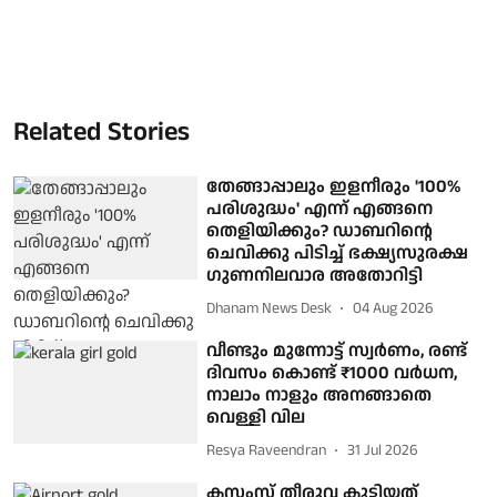
Related Stories
തേങ്ങാപ്പാലും ഇളനീരും '100%
പരിശുദ്ധം' എന്ന് എങ്ങനെ
തെളിയിക്കും? ഡാബറിന്റെ
ചെവിക്കു പിടിച്ച് ഭക്ഷ്യസുരക്ഷ
ഗുണനിലവാര അതോറിട്ടി
Dhanam News Desk
04 Aug 2026
വീണ്ടും മുന്നോട്ട് സ്വര്‍ണം, രണ്ട്
ദിവസം കൊണ്ട് ₹1000 വര്‍ധന,
നാലാം നാളും അനങ്ങാതെ
വെള്ളി വില
Resya Raveendran
31 Jul 2026
കസ്റ്റംസ് തീരുവ കൂട്ടിയത്