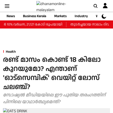
News
Business Kerala
Markets
Industry
Web Storie
 10% വര്‍ധന, 21,121 കോടി രൂപയായി
തുടർച്ചയായ നാലാം ദിവസവും 
Health
രണ്ട് മാസം കൊണ്ട് 18 കിലോ
കുറയുമോ? എന്താണ്
'ഓട്സെമ്പിക്' വെയിറ്റ് ലോസ്
ചലഞ്ച്?
സോഷ്യല്‍ മീഡിയയിലെ ഈ പുതിയ തരംഗത്തിന്
പിന്നിലെ യാഥാര്‍ത്ഥ്യമെന്ത്?