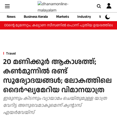
News
Business Kerala
Markets
Industry
Web Storie
‍ ₹800ന്റെ മുന്നേറ്റം; കല്യാണ സീസണില്‍ പൊന്ന് പുതിയ ഉയരത്തിലെത്
Travel
20 മണിക്കൂര്‍ ആകാശത്ത്;
കണ്‍മുന്നില്‍ രണ്ട്
സൂര്യോദയങ്ങള്‍; ലോകത്തിലെ
ദൈര്‍ഘ്യമേറിയ വിമാനയാത്ര
ഇരുന്നും കിടന്നും വ്യായാമം ചെയ്തുമുള്ള യാത്ര
വേറിട്ട അനുഭവമാകുമെന്ന് ക്വന്റാസ്
എയര്‍വേയ്‌സ്