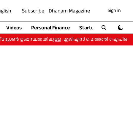
glish
Subscribe - Dhanam Magazine
Sign in
Videos
Personal Finance
Startup
Auto
‌സ്റ്റോൺ ഉടമസ്ഥതയിലുള്ള എജിഎസ് ഹെൽത്ത് ഐപിഒയ്ക്ക്;