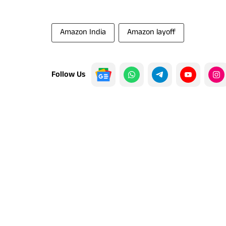
Amazon India
Amazon layoff
Follow Us