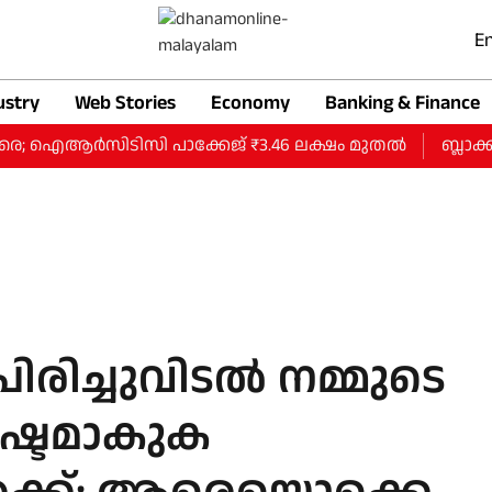
En
ustry
Web Stories
Economy
Banking & Finance
രെ; ഐആര്‍സിടിസി പാക്കേജ് ₹3.46 ലക്ഷം മുതല്‍
ബ്ലാക്ക്
ച്ചുവിടല്‍ നമ്മുടെ
നഷ്ടമാകുക