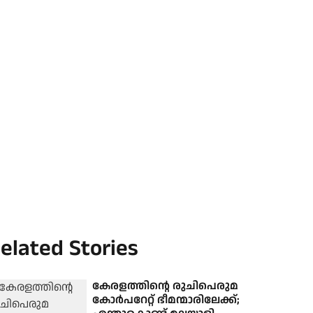
elated Stories
കേരളത്തിന്റെ രുചിപെരുമ
കോര്‍പറേറ്റ് ഭീമന്മാരിലേക്ക്;