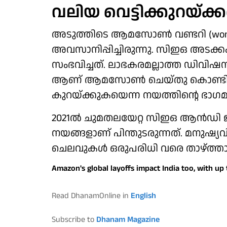
വലിയ വെട്ടിക്കുറയ്ക്ക
അടുത്തിടെ ആമസോണ്‍ വണ്ടറി (wonder
അവസാനിപ്പിച്ചിരുന്നു. സിഇഒ അടക്കം 
സംഭവിച്ചത്. ലാഭകരമല്ലാത്ത ഡിവി
ആണ് ആമസോണ്‍ ചെയ്തു കൊണ്ടിരിക്
കുറയ്ക്കുകയെന്ന നയത്തിന്റെ ഭാഗമ
2021ല്‍ ചുമതലയേറ്റ സിഇഒ ആന്‍ഡി 
നയങ്ങളാണ് പിന്തുടരുന്നത്. മനുഷ
ചെലവുകള്‍ ഒരുപരിധി വരെ താഴ്ത്താമെ
Amazon's global layoffs impact India too, with up
Read DhanamOnline in
English
Subscribe to
Dhanam Magazine