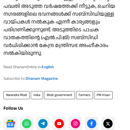
പദ്ധതി അടുത്ത വര്‍ഷത്തേക്ക് നീട്ടുക, ചെറിയ
നഗരങ്ങളിലെ ഭവനങ്ങള്‍ക്ക് സബ്സിഡിയുള്ള
വായ്പകള്‍ നല്‍കുക എന്നീ കാര്യങ്ങളും
പരിഗണിക്കുന്നുണ്ട്. അടുത്തിടെ പാചക
വാതകത്തിന്റെ (എല്‍.പി.ജി) സബ്സിഡി
വര്‍ധിപ്പിക്കാന്‍ കേന്ദ്ര മന്ത്രിസഭ അംഗീകാരം
നല്‍കിയിരുന്നു.
Read DhanamOnline in
English
Subscribe to
Dhanam Magazine
Narendra Modi
India
Modi government
farmers
PM Kisan
Follow Us