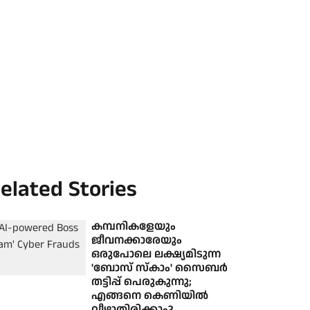
elated Stories
കമ്പനികളേയും
ജീവനക്കാരേയും
ഒരുപോലെ ലക്ഷ്യമിടുന്ന
'ബോസ് സ്‌കാം' സൈബർ
തട്ടിപ്പ് പെരുകുന്നു;
എങ്ങനെ കെണിയിൽ
വീഴാതിരിക്കാം?