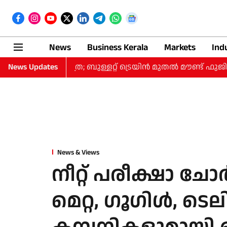
News
Business Kerala
Markets
Ind
10 ദിവസത്തെ യാത്ര; ബുള്ളറ്റ് ട്രെയിന്‍ മുതല്‍ മൗണ്ട് ഫുജ
News Updates
News & Views
നീറ്റ് പരീക്ഷാ ചോ
മെറ്റ, ഗൂഗിൾ, ടെലി