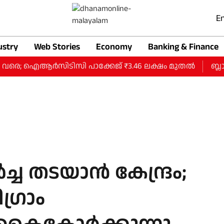
En
ustry
Web Stories
Economy
Banking & Finance
ി വരെ; ഐആര്‍സിടിസി പാക്കേജ് ₹3.46 ലക്ഷം മുതല്‍
ബ്ലാക്
ർച്ച തടയാൻ കേന്ദ്രം;
ഗ്രാം