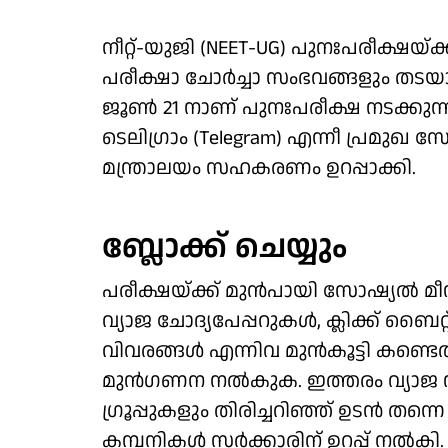
നീറ്റ്-യുജി (NEET-UG) പുനഃപരീക്ഷയ്
പരീക്ഷാ ചോർച്ചാ സംഭവങ്ങളും തടയാ
ജൂൺ 21 നാണ് പുനഃപരീക്ഷ നടക്കുന്നത്
ടെലിഗ്രാം (Telegram) എന്നീ പ്രമുഖ
മന്ത്രാലയം സഹകരണം ഉറപ്പാക്കി.
ബ്ലോക്ക് ചെയ്യും
പരീക്ഷയ്ക്ക് മുൻപായി സോഷ്യൽ മീഡി
വ്യാജ ചോദ്യപേപ്പറുകൾ, ക്ലിക്ക് ബൈറ്റ
വിവരങ്ങൾ എന്നിവ മുൻകൂട്ടി കണ്ടെത്
മുൻഗണന നൽകുക. ഇത്തരം വ്യാജ സന്
ഗ്രൂപ്പുകളും തിരിച്ചറിഞ്ഞ് ഉടൻ തന്
കമ്പനികൾ സർക്കാരിന് ഉറപ്പ് നൽകി. വിദ്