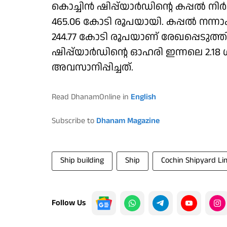
കൊച്ചിൻ ഷിപ്പ്‌യാർഡിന്റെ കപ്പൽ ന
465.06 കോടി രൂപയായി. കപ്പൽ നന്നാ
244.77 കോടി രൂപയാണ് രേഖപ്പെടുത്
ഷിപ്പ്‌യാർഡിന്റെ ഓഹരി ഇന്നലെ 2.18 
അവസാനിപ്പിച്ചത്.
Read DhanamOnline in
English
Subscribe to
Dhanam Magazine
Ship building
Ship
Cochin Shipyard Li
Follow Us