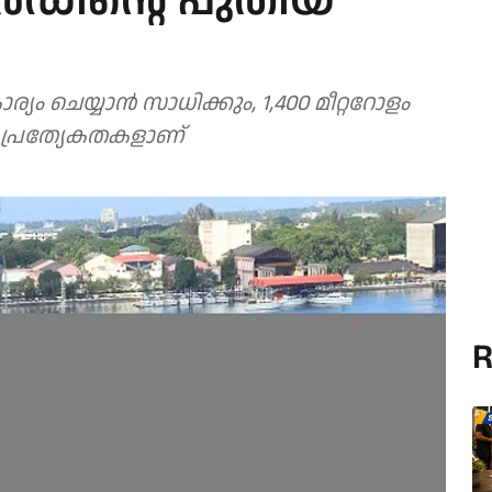
യാർഡിന്റെ പുതിയ
യം ചെയ്യാന്‍ സാധിക്കും, 1,400 മീറ്ററോളം
പ്രത്യേകതകളാണ്
R