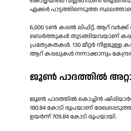
കൊച്ചിയിലെ വില്ലിംഗ്ഡൺ ഐലൻഡിൽ
ഏക്കർ പാട്ടത്തിനെടുത്ത സ്ഥലത്താണ് ക
6,000 ടണ്‍ കപ്പൽ ലിഫ്റ്റ്, ആറ് വർക്ക
ബെർത്തുകൾ തുടങ്ങിയവയാണ് കപ്പൽ ന
പ്രത്യേകതകള്‍. 130 മീറ്റർ നീളമുള
ആറ് കപ്പലുകൾ നന്നാക്കാനും കേന്ദ്രത
ജൂൺ പാദത്തിൽ അറ്റാ
ജൂൺ പാദത്തിൽ കൊച്ചിൻ ഷിപ്പ്‌യാർഡ
180.84 കോടി രൂപയാണ് രേഖപ്പെടുത്
ഉയർന്ന് 709.84 കോടി രൂപയായി.