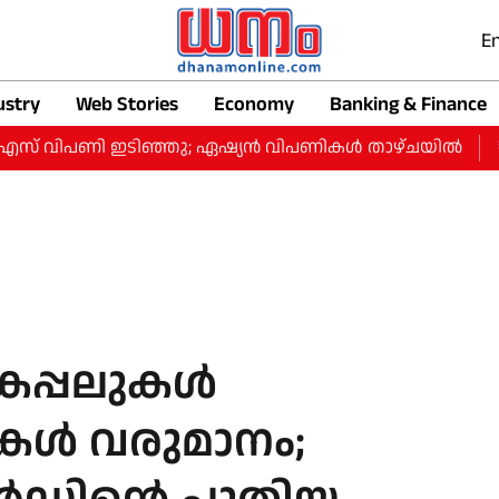
En
ustry
Web Stories
Economy
Banking & Finance
സ് വിപണി ഇടിഞ്ഞു; ഏഷ്യൻ വിപണികൾ താഴ്ചയിൽ
₹1.9
കപ്പലുകൾ
കള്‍ വരുമാനം;