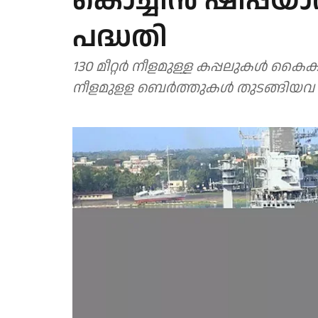
കൊച്ചിൻ ഷിപ്പ്‌
പദ്ധതി
130 മീറ്റർ നീളമുള്ള കപ്പലുകൾ കൈകാര്
നീളമുളള ബെർത്തുകൾ തുടങ്ങിയവ 