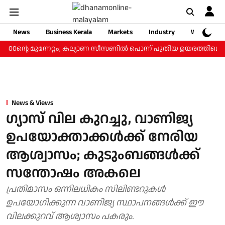
News
Business Kerala
Markets
Industry
Web Storie
്‍ ₹800ന്റെ മുന്നേറ്റം; കല്യാണ സീസണില്‍ പൊന്ന് പുതിയ ഉയരത്തിലെത
News & Views
ഗ്യാസ് വില കുറച്ചു, വാണിജ്യ
ഉപയോക്താക്കള്‍ക്ക് നേരിയ
ആശ്വാസം; കുടുംബങ്ങള്‍ക്ക്
സന്തോഷം അകലെ
പ്രതിമാസം ഒന്നിലധികം സിലിണ്ടറുകള്‍
ഉപയോഗിക്കുന്ന വാണിജ്യ സ്ഥാപനങ്ങള്‍ക്ക് ഈ
വിലക്കുറവ് ആശ്വാസം പകരും.