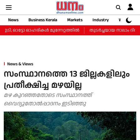
News
Business Kerala
Markets
Industry
Web Storie
ി, ഓട്ടോ ഓഹരികള്‍ മുന്നേറ്റത്തില്‍
തുടർച്ചയായ നാലാം ദിവസവും 
News & Views
സംസ്ഥാനത്തെ 13 ജില്ലകളിലും
പ്രതീക്ഷിച്ച മഴയില്ല
മഴ കുറഞ്ഞതോടെ സംസ്ഥാനത്ത്
വൈദ്യുതോല്‍പ്പാദനം ഇടിഞ്ഞു