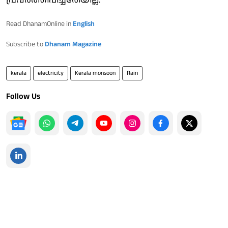
Read DhanamOnline in
English
Subscribe to
Dhanam Magazine
kerala
electricity
Kerala monsoon
Rain
Follow Us