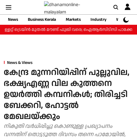
News
Business Kerala
Markets
Industry
Web Storie
്ളറ്റ് ട്രെയിന്‍ മുതല്‍ മൗണ്ട് ഫുജി വരെ; ഐആര്‍സിടിസി പാക്കേജ് ₹3
News & Views
കേന്ദ്ര മുന്നറിയിപ്പിന് പുല്ലുവില,
ഭക്ഷ്യഎണ്ണ വില കുത്തനെ
ഉയര്‍ത്തി കമ്പനികള്‍; തിരിച്ചടി
ബേക്കറി, ഹോട്ടല്‍
മേഖലയ്ക്കും
നികുതി വര്‍ധിപ്പിച്ചു കൊണ്ടുള്ള പ്രഖ്യാപനം
വന്നതിന് തൊട്ടടുത്ത ദിവസം തന്നെ പാമോയില്‍,