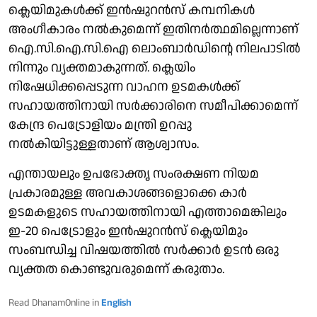
ക്ലെയിമുകൾക്ക് ഇൻഷുറൻസ് കമ്പനികൾ
അംഗീകാരം നൽകുമെന്ന് ഇതിനർത്ഥമില്ലെന്നാണ്
ഐ.സി.ഐ.സി.ഐ ലൊംബാർഡിന്റെ നിലപാടിൽ
നിന്നും വ്യക്തമാകുന്നത്. ക്ലെയിം
നിഷേധിക്കപ്പെടുന്ന വാഹന ഉടമകൾക്ക്
സഹായത്തിനായി സർക്കാരിനെ സമീപിക്കാമെന്ന്
കേന്ദ്ര പെട്രോളിയം മന്ത്രി ഉറപ്പു
നൽകിയിട്ടുള്ളതാണ് ആശ്വാസം.
എന്തായലും ഉപഭോക്തൃ സംരക്ഷണ നിയമ
പ്രകാരമുള്ള അവകാശങ്ങളൊക്കെ കാർ
ഉടമകളുടെ സഹായത്തിനായി എത്താമെങ്കിലും
ഇ-20 പെട്രോളും ഇൻഷുറൻസ് ക്ലെയിമും
സംബന്ധിച്ച വിഷയത്തിൽ സർക്കാർ ഉടൻ ഒരു
വ്യക്തത കൊണ്ടുവരുമെന്ന് കരുതാം.
Read DhanamOnline in
English