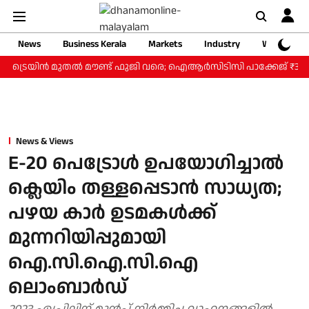
News
Business Kerala
Markets
Industry
Web Storie
റ് ട്രെയിന്‍ മുതല്‍ മൗണ്ട് ഫുജി വരെ; ഐആര്‍സിടിസി പാക്കേജ് ₹3.46 
News & Views
E-20 പെട്രോൾ ഉപയോ​ഗിച്ചാൽ
ക്ലെയിം തള്ളപ്പെടാൻ സാധ്യത;
പഴയ കാർ ഉടമകൾക്ക്
മുന്നറിയിപ്പുമായി
ഐ.സി.ഐ.സി.ഐ
ലൊംബാർഡ്