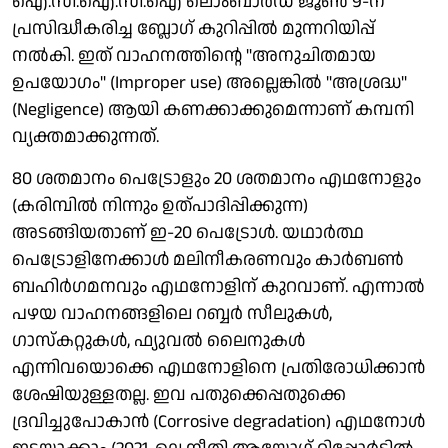
ഐ.സി.ഐ.സി.ഐ ലൊംബാർഡ് ജൂൺ 9-ന്
പ്രസിദ്ധീകരിച്ച ബ്ലോ​ഗ് കുറിപ്പിൽ മുന്നറിയിപ്പ്
നൽകി. ഇത് വാഹനത്തിന്റെ "അനുചിതമായ
ഉപയോഗം" (Improper use) അല്ലെങ്കിൽ "അശ്രദ്ധ"
(Negligence) ആയി കണക്കാക്കുമെന്നാണ് കമ്പനി
വ്യക്തമാക്കുന്നത്.
80 ശതമാനം പെട്രോളും 20 ശതമാനം എഥനോളും
(കരിമ്പിൽ നിന്നും ഉത്പാദിപ്പിക്കുന്ന)
അടങ്ങിയതാണ് ഇ-20 പെട്രോൾ. യഥാ‌ർത്ഥ
പെട്രോളിനേക്കാൾ മലിനീകരണവും കാർബൺ
ബഹിർ​ഗമനവും എഥനോളിന് കുറവാണ്. എന്നാൽ
പഴയ വാഹനങ്ങളിലെ റബ്ബർ സീലുകൾ,
ഗാസ്കറ്റുകൾ, ഫ്യുവൽ ലൈനുകൾ
എന്നിവയൊക്കെ എഥനോളിനെ പ്രതിരോധിക്കാൻ
ശേഷിയുള്ളതല്ല. ഇവ പതുക്കെപ്പതുക്കെ
ദ്രവിച്ചുപോകാൻ (Corrosive degradation) എഥനോൾ