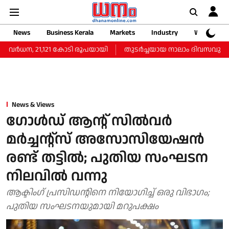
News
Business Kerala
Markets
Industry
Web Storie
ര്‍ധന, 21,121 കോടി രൂപയായി
തുടർച്ചയായ നാലാം ദിവസവും സംസ്ഥാ
News & Views
ഗോള്‍ഡ് ആന്റ് സില്‍വര്‍
മര്‍ച്ചന്റ്‌സ് അസോസിയേഷന്‍
രണ്ട് തട്ടില്‍; പുതിയ സംഘടന
നിലവില്‍ വന്നു
ആക്ടിംഗ് പ്രസിഡന്റിനെ നിയോഗിച്ച് ഒരു വിഭാഗം;
പുതിയ സംഘടനയുമായി മറുപക്ഷം