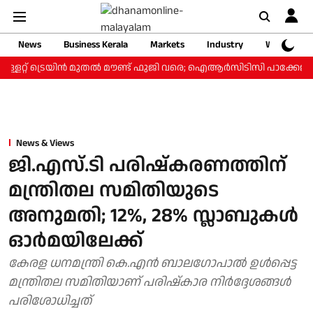
News
Business Kerala
Markets
Industry
Web Storie
്ളറ്റ് ട്രെയിന്‍ മുതല്‍ മൗണ്ട് ഫുജി വരെ; ഐആര്‍സിടിസി പാക്കേജ് ₹3
News & Views
ജി.എസ്.ടി പരിഷ്‌കരണത്തിന്
മന്ത്രിതല സമിതിയുടെ
അനുമതി; 12%, 28% സ്ലാബുകള്‍
ഓര്‍മയിലേക്ക്
കേരള ധനമന്ത്രി കെ.എന്‍ ബാലഗോപാല്‍ ഉള്‍പ്പെട്ട
മന്ത്രിതല സമിതിയാണ് പരിഷ്‌കാര നിര്‍ദ്ദേശങ്ങള്‍
പരിശോധിച്ചത്