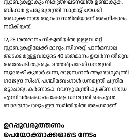
സ്ലാബുകളാകും നികുതിഘടനയില്‍ ഉണ്ടാകുക.
ബിഹാര്‍ ഉപമുഖ്യമന്ത്രി സാമ്രാട്ട് ചൗധരി
അധ്യക്ഷനായ ആറംഗ സമിതിയാണ് അംഗീകാരം
നല്കിയത്.
12, 28 ശതമാനം നികുതിയില്‍ ഉള്ളവ മറ്റ്
സ്ലാബുകളിലേക്ക് മാറും. സിഗരറ്റ്, പാന്‍മസാല
അടക്കമുള്ളവയുടെ 40 ശതമാനം ഉയര്‍ന്ന തീരുവ
അതേപടി തുടരും. ഉത്തര്‍പ്രദേശ് ധനമന്ത്രി
സുരേഷ് കുമാര്‍ ഖന്ന, രാജസ്ഥാന്‍ ആരോഗ്യമന്ത്രി
ഗജേന്ദ്ര സിംഗ്, പശ്ചിമബംഗാള്‍ ധനമന്ത്രി ചന്ദ്രിമ
ഭട്ടാചാര്യ, കര്‍ണാടക റവന്യു മന്ത്രി കൃഷ്ണ ഗൗഡ
എന്നിവര്‍ക്കൊപ്പം കേരള ധനമന്ത്രി കെ.എന്‍
ബാലഗോപാലും ഈ സമിതിയില്‍ അംഗമാണ്.
ഉറപ്പുവരുത്തണം
ഉപയോക്താക്കളുടെ നേട്ടം