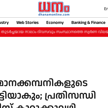
En
ustry
Web Stories
Economy
Banking & Finance
ചയായ നാലാം ദിവസവും സംസ്ഥാനത്തെ സ്വർണ വിലയിൽ വർധന: ഇന്ന
ിമാനക്കമ്പനികളുടെ
്ടിയാകും; പ്രതിസന്ധി