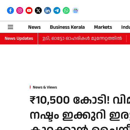
News
Business Kerala
Markets
Ind
ം കുറച്ചു, ഐടി, ഓട്ടോ ഓഹരികള്‍ മുന്നേറ്റത്തില്‍
News Updates
തുടർച്
News & Views
₹10,500 കോടി! വ
നഷ്ടം ഇക്കുറി ഇരട