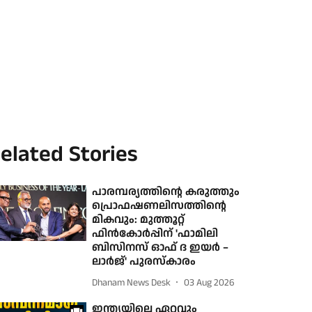
elated Stories
പാരമ്പര്യത്തിന്റെ കരുത്തും
പ്രൊഫഷണലിസത്തിന്റെ
മികവും: മുത്തൂറ്റ്
ഫിൻകോർപ്പിന് 'ഫാമിലി
ബിസിനസ് ഓഫ് ദ ഇയർ –
ലാർജ്' പുരസ്കാരം
Dhanam News Desk
03 Aug 2026
ഇന്ത്യയിലെ ഏറ്റവും