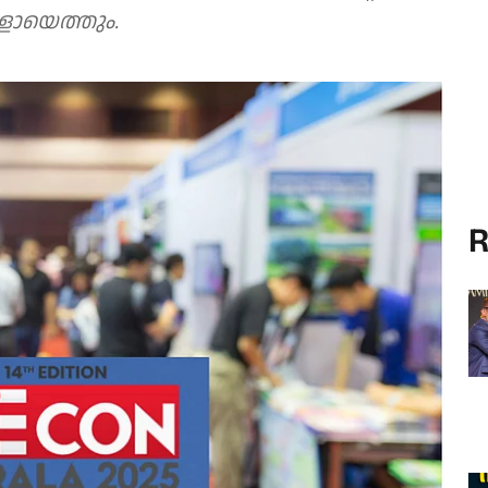
ികളായെത്തും.
R