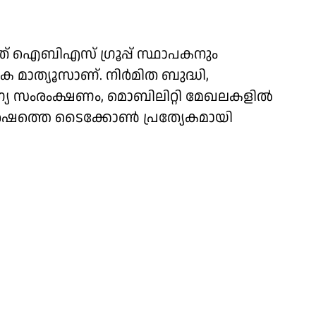
നത് ഐബിഎസ് ഗ്രൂപ്പ് സ്ഥാപകനും
െ മാത്യൂസാണ്. നിര്‍മിത ബുദ്ധി,
യ സംരംക്ഷണം, മൊബിലിറ്റി മേഖലകളില്‍
ര്‍ഷത്തെ ടൈക്കോണ്‍ പ്രത്യേകമായി