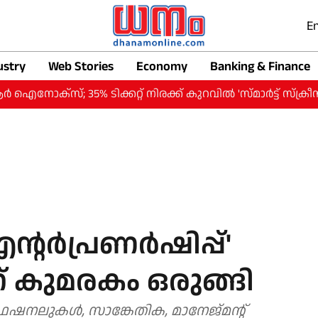
En
ustry
Web Stories
Economy
Banking & Finance
 35% ടിക്കറ്റ് നിരക്ക് കുറവില്‍ 'സ്മാര്‍ട്ട് സ്‌ക്രീന്‍'
്റര്‍പ്രണര്‍ഷിപ്പ്'
 കുമരകം ഒരുങ്ങി
പ്രൊഫഷനലുകള്‍, സാങ്കേതിക, മാനേജ്മന്റ്