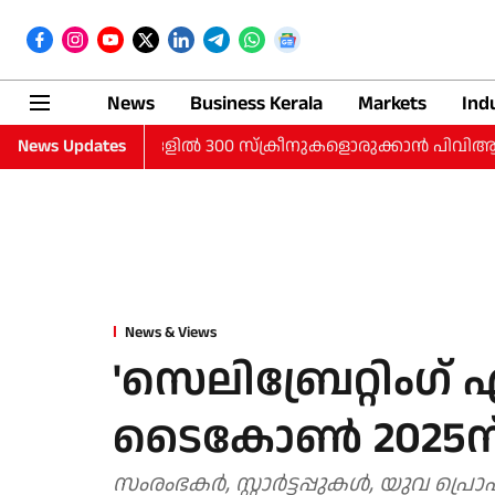
News
Business Kerala
Markets
Ind
ചെറുനഗരങ്ങളില്‍ 300 സ്‌ക്രീനുകളൊരുക്കാന്‍ പിവിആര്‍ ഐനോക്‌സ്;
News Updates
News & Views
'സെലിബ്രേറ്റിംഗ് എന
ടൈകോണ്‍ 2025ന്
സംരംഭകര്‍, സ്റ്റാര്‍ട്ടപ്പുകള്‍, യുവ 