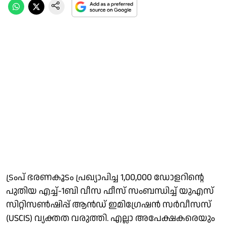
ട്രംപ് ഭരണകൂടം പ്രഖ്യാപിച്ച 1,00,000 ഡോളറിന്റെ
പുതിയ എച്ച്-1ബി വീസ ഫീസ് സംബന്ധിച്ച് യുഎസ്
സിറ്റിസൺഷിപ്പ് ആൻഡ് ഇമിഗ്രേഷൻ സർവീസസ്
(USCIS) വ്യക്തത വരുത്തി. എല്ലാ അപേക്ഷകരെയും