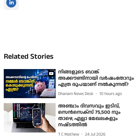
Related Stories
നിങ്ങളുടെ ബാങ്ക്
അക്കൗണ്ടിനായി വർഷംതോറും
എത്ര രൂപയാണ് നൽകുന്നത്?
Dhanam News Desk
10 hours ago
അഞ്ചാം ദിവസവും ഇടിവ്,
സെൻസെക്സ് 75,500 നും
താഴെ, എല്ലാ മേഖലകളും
നഷ്‌ടത്തില്‍
T C Mathew
24 Jul 2026