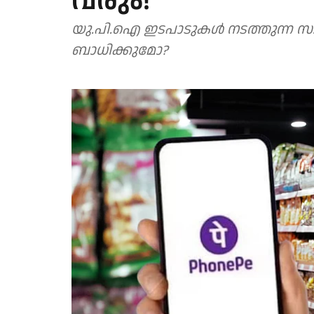
വരും!
യു.പി.ഐ ഇടപാടുകള്‍ നടത്തുന്ന 
ബാധിക്കുമോ?