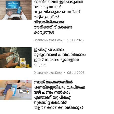
ഓൺലൈൻ ഇടപാടുകൾ
നടത്തുമ്പോൾ
സൂക്ഷിക്കുക: ബാങ്കിംഗ്
തട്ടിപ്പുകളിൽ
വീഴാതിരിക്കാൻ
അറിഞ്ഞിരിക്കേണ്ട
കാര്യങ്ങൾ
Dhanam News Desk
16 Jul 2026
ഇപിഎഫ് പണം
മുഴുവനായി പിൻവലിക്കാം;
ഈ 7 സാഹചര്യങ്ങളിൽ
മാത്രം
Dhanam News Desk
08 Jul 2026
ബാങ്ക് അക്കൗണ്ടിൽ
പണമില്ലെങ്കിലും യുപിഐ
വഴി പണം നൽകാം!
എന്താണ് യുപിഐ
ക്രെഡിറ്റ് ലൈൻ?
ആർക്കൊക്കെ ലഭിക്കും?