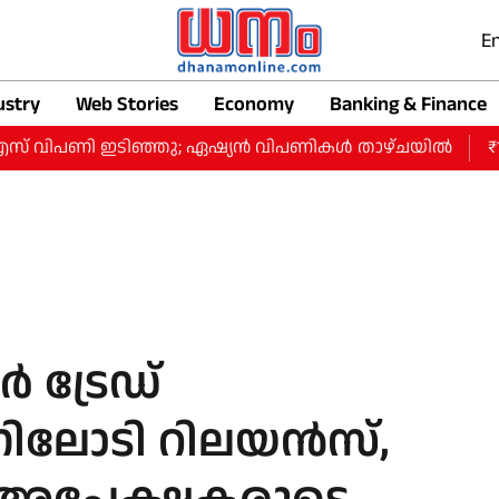
En
ustry
Web Stories
Economy
Banking & Finance
സ് വിപണി ഇടിഞ്ഞു; ഏഷ്യൻ വിപണികൾ താഴ്ചയിൽ
₹1.9 
‍ ട്രേഡ്
്നിലോടി റിലയന്‍സ്,