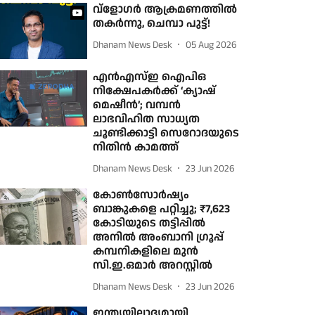
വ്‌ളോഗര്‍ ആക്രമണത്തില്‍
തകര്‍ന്നു, ചെമ്പാ പുട്ട്!
Dhanam News Desk
05 Aug 2026
എൻഎസ്ഇ ഐപിഒ
നിക്ഷേപകര്‍ക്ക് ‘ക്യാഷ്
മെഷീൻ’; വമ്പൻ
ലാഭവിഹിത സാധ്യത
ചൂണ്ടിക്കാട്ടി സെറോദയുടെ
നിതിൻ കാമത്ത്
Dhanam News Desk
23 Jun 2026
കോണ്‍സോര്‍ഷ്യം
ബാങ്കുകളെ പറ്റിച്ചു; ₹7,623
കോടിയുടെ തട്ടിപ്പില്‍
അനിൽ അംബാനി ഗ്രൂപ്പ്
കമ്പനികളിലെ മുന്‍
സി.ഇ.ഒമാര്‍ അറസ്റ്റില്‍
Dhanam News Desk
23 Jun 2026
ഇന്ത്യയിലാദ്യമായി