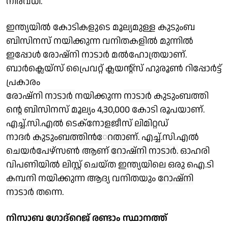
നിരവധി.
ഇന്ത്യയില്‍ കോടികളുടെ മൂല്യമുള്ള കുടുംബ
ബിസിനസ് നയിക്കുന്ന വനിതകളില്‍ മുന്നില്‍
ഇപ്പോള്‍ രോഷ്‌നി
നാടാര്‍
മല്‍ഹോത്രയാണ്.
ബാര്‍ക്ലെയ്‌സ് പ്രൈവറ്റ് ക്ലയന്റ്‌സ് ഹുരൂണ്‍ റിപ്പോര്‍ട്ട്
പ്രകാരം
രോഷ്‌നി
നാടാര്‍
നയിക്കുന്ന
നാടാര്‍
കുടുംബത്തി
ന്റെ ബിസിനസ് മൂല്യം 4,30,000 കോടി രൂപയാണ്.
എച്ച്.സി.എല്‍ ടെക്‌നോളജീസ് ലിമിറ്റഡ്
നാദര്‍
കുടുംബത്തിന്‍േറതാണ്.
എച്ച്.സി.എല്‍
ചെയര്‍പേഴ്‌സണ്‍ ആണ്
റോഷ്‌നി നാടാര്‍.
ഓഹരി
വിപണിയില്‍ ലിസ്റ്റ് ചെയ്ത ഇന്ത്യയിലെ ഒരു ഐ.ടി
കമ്പനി നയിക്കുന്ന ആദ്യ വനിതയും
റോഷ്‌നി
നാടാര്‍
തന്നെ.
നിസാബ ഗോദ്‌റെജ് രണ്ടാം സ്ഥാനത്ത്