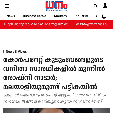
News
Business Kerala
Markets
Industry
Web Storie
ഐടി, ഓട്ടോ ഓഹരികള്‍ മുന്നേറ്റത്തില്‍
തുടർച്ചയായ നാലാം ദിവസവു
News & Views
കോര്‍പറേറ്റ് കുടുംബങ്ങളുടെ
വനിതാ സാരഥികളില്‍ മുന്നില്‍
രോഷ്‌നി നാടാര്‍;
മലയാളിയുമുണ്ട് പട്ടികയില്‍
ജ്യോതി ലബോറട്ടറിസിന്റെ ജ്യോതി രാമചന്ദ്രന് 10-ാം
സ്ഥാനം; 15,400 കോടിയുടെ കുടുംബ ബിസിനസ്