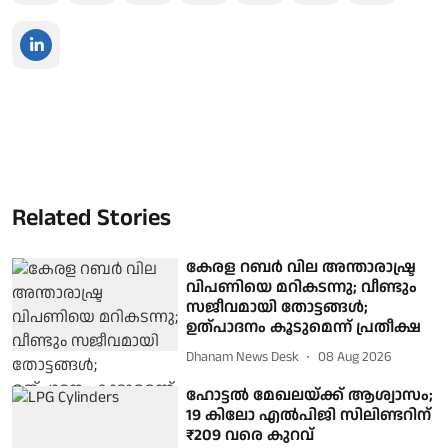
Related Stories
കേരള റബര്‍ വില അന്താരാഷ്ട്ര
വിപണിയെ മറികടന്നു; വീണ്ടും
സജീവമായി തോട്ടങ്ങള്‍;
ഉത്പാദനം കൂടുമെന്ന് പ്രതീക്ഷ
Dhanam News Desk
08 Aug 2026
ഹോട്ടൽ മേഖലയ്ക്ക് ആശ്വാസം;
19 കിലോ എൽപിജി സിലിണ്ടറിന്
₹209 വരെ കുറവ്