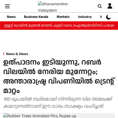
News
Business Kerala
Markets
Industry
Web Storie
ള്ളറ്റ് ട്രെയിന്‍ മുതല്‍ മൗണ്ട് ഫുജി വരെ; ഐആര്‍സിടിസി പാക്കേജ് ₹
News & Views
ഉത്പാദനം ഇടിയുന്നു, റബര്‍
വിലയില്‍ നേരിയ മുന്നേറ്റം;
അന്താരാഷ്ട്ര വിപണിയില്‍ ട്രെന്റ്
മാറ്റം
180 രൂപയില്‍ സ്ഥിരമായി നിന്നിരുന്ന വില 190ലേക്ക്
കയറുന്നതിനാണ് ഈ വാരം സാക്ഷ്യം വഹിച്ചത്.