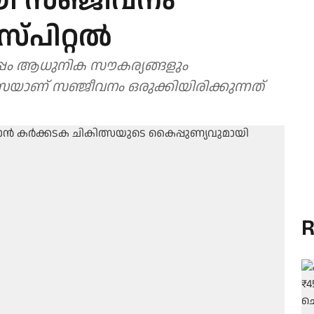
യി സഞ്ജീവനം
ിറ്റല്‍
ൊപ്പം ആധുനിക സൗകര്യങ്ങളും
ിത്സയാണ് സഞ്ജീവനം ഒരുക്കിയിരിക്കുന്നത്
R