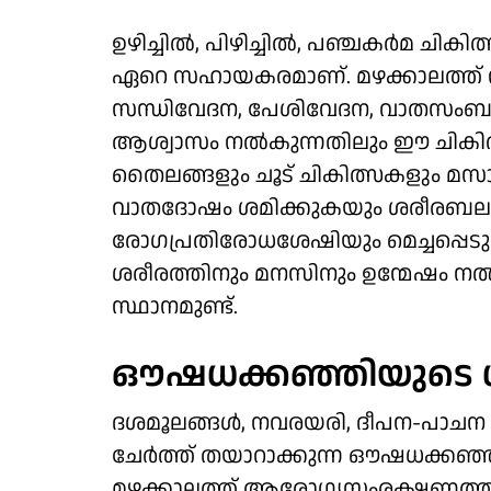
ഉഴിച്ചില്‍, പിഴിച്ചില്‍, പഞ്ചകര്‍മ 
ഏറെ സഹായകരമാണ്. മഴക്കാലത്ത്
സന്ധിവേദന, പേശിവേദന, വാതസംബന്
ആശ്വാസം നല്‍കുന്നതിലും ഈ ചികി
തൈലങ്ങളും ചൂട് ചികിത്സകളും മസ
വാതദോഷം ശമിക്കുകയും ശരീരബലം വര
രോഗപ്രതിരോധശേഷിയും മെച്ചപ്പെടുന്
ശരീരത്തിനും മനസിനും ഉന്മേഷം നല്‍ക
സ്ഥാനമുണ്ട്.
ഔഷധക്കഞ്ഞിയുടെ ഗ
ദശമൂലങ്ങള്‍, നവരയരി, ദീപന-പാചന 
ചേര്‍ത്ത് തയാറാക്കുന്ന ഔഷധക്കഞ
മഴക്കാലത്ത് ആരോഗ്യസംരക്ഷണത്ത