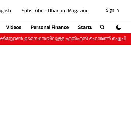
glish
Subscribe - Dhanam Magazine
Sign in
Videos
Personal Finance
Startup
Auto
‌സ്റ്റോൺ ഉടമസ്ഥതയിലുള്ള എജിഎസ് ഹെൽത്ത് ഐപിഒയ്ക്ക്;