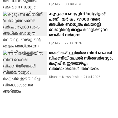
Lijo MG
30 Jul 2026
കുടുംബ ബജറ്റിന് 'ഡിജിറ്റല്‍'
പണി! വർഷം ₹7,000 വരെ
അധിക ബാധ്യത; മലയാളി
ബജറ്റിന്റെ താളം തെറ്റിക്കുന്ന
താരിഫ് വർധന!
Lijo MG
22 Jul 2026
അതിരപ്പിള്ളിയില്‍ നിന്ന് ഓഹരി
വിപണിയിലേക്ക്! സില്‍വര്‍‌സ്റ്റോം
ഐപിഒ ഈയാഴ്ച്ച;
വിശദാംശങ്ങള്‍ അറിയാം
Dhanam News Desk
21 Jul 2026