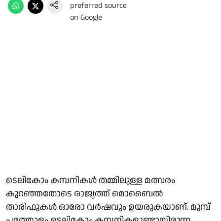
ടെലികോം കമ്പനികള്‍ തമ്മിലുള്ള മത്സരം
കുറഞ്ഞതോടെ രാജ്യത്ത് മൊബൈല്‍
താരിഫുകള്‍ ഓരോ വര്‍ഷവും ഉയരുകയാണ്. മുമ്പ്
പത്തോളം ടെലികോം കമ്പനികളുണ്ടായിരുന്ന