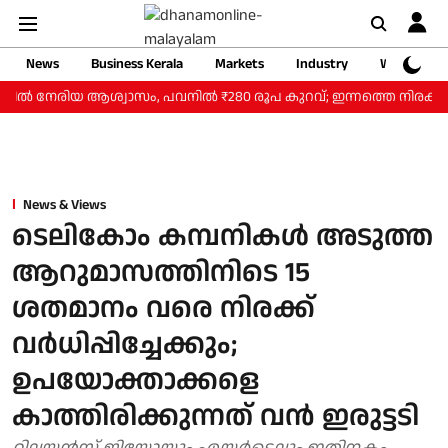
News
Business Kerala
Markets
Industry
Web Storie
യില്‍ നേരിയ ആശ്വാസം, പവനില്‍ ₹280 രൂപ കുറവ്; ഇന്നത്തെ നിരക്കറി
News & Views
ടെലികോം കമ്പനികള്‍ അടുത്ത
ആറുമാസത്തിനിടെ 15
ശതമാനം വരെ നിരക്ക്
വര്‍ധിപ്പിച്ചേക്കും;
ഉപയോക്താക്കളെ
കാത്തിരിക്കുന്നത് വന്‍ ഇരുട്ടടി