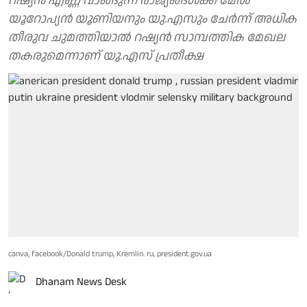
റഷ്യന്‍ എണ്ണ വാങ്ങുന്ന രാജ്യങ്ങള്‍ക്ക് മേല്‍
യൂറോപ്യന്‍ യൂണിയനും യു.എസും ചേര്‍ന്ന് അധിക
തീരുവ ചുമത്തിയാല്‍ റഷ്യന്‍ സാമ്പത്തിക മേഖല
തകരുമെന്നാണ് യു.എസ് പ്രതീക്ഷ
canva, facebook/Donald trump, Kremlin. ru, president.gov.ua
Dhanam News Desk