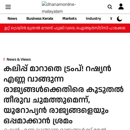
News
Business Kerala
Markets
Industry
Web Storie
ളറ്റ് ട്രെയിന്‍ മുതല്‍ മൗണ്ട് ഫുജി വരെ; ഐആര്‍സിടിസി പാക്കേജ് ₹3.4
News & Views
കലിപ്പ് മാറാതെ ട്രംപ്! റഷ്യന്‍
എണ്ണ വാങ്ങുന്ന
രാജ്യങ്ങള്‍ക്കെതിരെ കൂടുതല്‍
തീരുവ ചുമത്തുമെന്ന്,
യൂറോപ്യന്‍ രാജ്യങ്ങളെയും
ഒപ്പമാക്കാന്‍ ശ്രമം