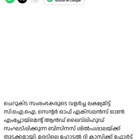
ചെറുകിട സംരംഭകരുടെ വളര്‍ച്ച ലക്ഷ്യമിട്ട്
സി.ഐ.ഐ. സെന്റര്‍ ഓഫ് എക്‌സലന്‍സ് ഓണ്‍
എംപ്ലോയ്‌മെന്റ് ആന്‍ഡ് ലൈവ്‌ലിഹുഡ്
സംഘടിപ്പിക്കുന്ന ബിസിനസ് ശില്‍പശാലയ്ക്ക്
തുടക്കമായി. മരടിലെ ഹോട്ടല്‍ ദി ക്ലാസിക്ക് ഫോര്‍ട്ട്