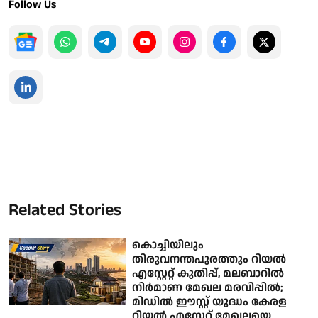
Follow Us
Related Stories
കൊച്ചിയിലും
തിരുവനന്തപുരത്തും റിയല്‍
എസ്റ്റേറ്റ് കുതിപ്പ്, മലബാറില്‍
നിര്‍മാണ മേഖല മരവിപ്പില്‍;
മിഡില്‍ ഈസ്റ്റ് യുദ്ധം കേരള
റിയല്‍ എസ്റ്റേറ്റ് മേഖലയെ