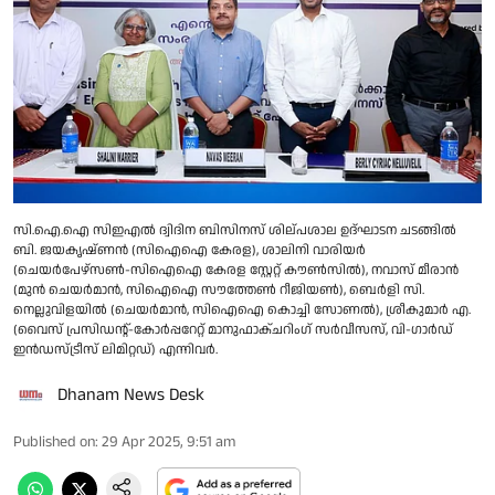
സി.ഐ.ഐ സിഇഎല്‍ ദ്വിദിന ബിസിനസ് ശില്പശാല ഉദ്ഘാടന ചടങ്ങില്‍
ബി. ജയകൃഷ്ണന്‍ (സിഐഐ കേരള), ശാലിനി വാരിയര്‍
(ചെയര്‍പേഴ്സണ്‍-സിഐഐ കേരള സ്റ്റേറ്റ് കൗണ്‍സില്‍), നവാസ് മീരാന്‍
(മുന്‍ ചെയര്‍മാന്‍, സിഐഐ സൗത്തേണ്‍ റീജിയണ്‍), ബെര്‍ളി സി.
നെല്ലുവിളയില്‍ (ചെയര്‍മാന്‍, സിഐഐ കൊച്ചി സോണല്‍), ശ്രീകുമാര്‍ എ.
(വൈസ് പ്രസിഡന്റ്-കോര്‍പ്പറേറ്റ് മാനുഫാക്ചറിംഗ് സര്‍വീസസ്, വി-ഗാര്‍ഡ്
ഇന്‍ഡസ്ട്രീസ് ലിമിറ്റഡ്) എന്നിവര്‍.
Dhanam News Desk
Published on
:
29 Apr 2025, 9:51 am