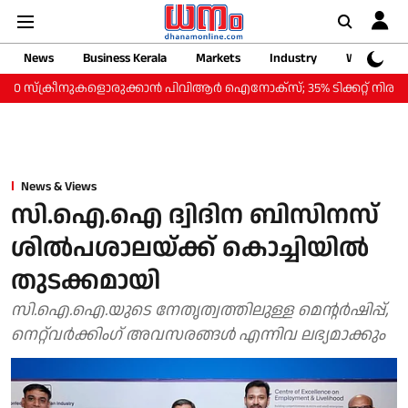
News
Business Kerala
Markets
Industry
Web Storie
ക്രീനുകളൊരുക്കാന്‍ പിവിആര്‍ ഐനോക്‌സ്; 35% ടിക്കറ്റ് നിരക്ക് കുറവില്‍
News & Views
സി.ഐ.ഐ ദ്വിദിന ബിസിനസ്
ശില്‍പശാലയ്ക്ക് കൊച്ചിയില്‍
തുടക്കമായി
സി.ഐ.ഐ.യുടെ നേതൃത്വത്തിലുള്ള മെന്റര്‍ഷിപ്പ്,
നെറ്റ്‌വര്‍ക്കിംഗ് അവസരങ്ങള്‍ എന്നിവ ലഭ്യമാക്കും