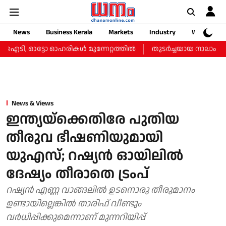
News
Business Kerala
Markets
Industry
Web Storie
 ഐടി, ഓട്ടോ ഓഹരികള്‍ മുന്നേറ്റത്തില്‍
തുടർച്ചയായ നാലാം ദിവസവ
News & Views
ഇന്ത്യയ്‌ക്കെതിരേ പുതിയ
തീരുവ ഭീഷണിയുമായി
യുഎസ്; റഷ്യന്‍ ഓയിലില്‍
ദേഷ്യം തീരാതെ ട്രംപ്
റഷ്യന്‍ എണ്ണ വാങ്ങലില്‍ ഉടനൊരു തീരുമാനം
ഉണ്ടായില്ലെങ്കില്‍ താരിഫ് വീണ്ടും
വര്‍ധിപ്പിക്കുമെന്നാണ് മുന്നറിയിപ്പ്