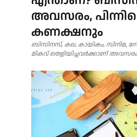
എന്താണ്? ബിസിനസ
അവസരം, പിന്നിലൊര
കണക്ഷനും
ബിസിനസ്, കല, കായികം, സിനിമ, സോ
മികവ് തെളിയിച്ചവര്‍ക്കാണ് അവസര