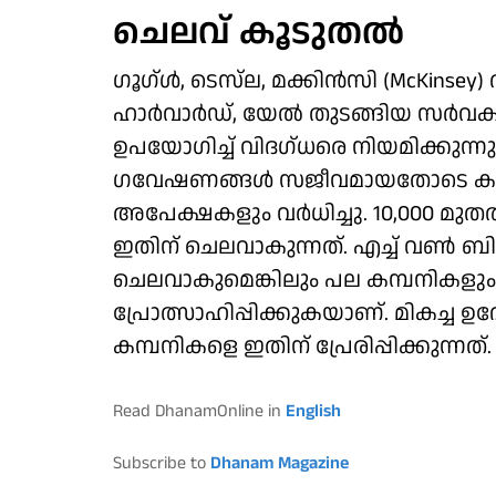
ചെലവ് കൂടുതല്‍
ഗൂഗ്ള്‍, ടെസ്‌ല, മക്കിന്‍സി (McKins
ഹാര്‍വാര്‍ഡ്, യേല്‍ തുടങ്ങിയ സര്
ഉപയോഗിച്ച് വിദഗ്ധരെ നിയമിക്കുന്നുണ്
ഗവേഷണങ്ങള്‍ സജീവമായതോടെ കൂടുത
അപേക്ഷകളും വര്‍ധിച്ചു. 10,000 മുത
ഇതിന് ചെലവാകുന്നത്. എച്ച് വണ്‍ ബ
ചെലവാകുമെങ്കിലും പല കമ്പനികളു
പ്രോത്സാഹിപ്പിക്കുകയാണ്. മികച്ച ഉ
കമ്പനികളെ ഇതിന് പ്രേരിപ്പിക്കുന്നത്.
Read DhanamOnline in
English
Subscribe to
Dhanam Magazine