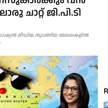
ുകാര്‍ക്കും വന്‍
ു ചാറ്റ് ജി.പി.ടി
ഷ്യല്‍ മീഡിയ തുടങ്ങിയ മേഖലകളില്‍
ം
R