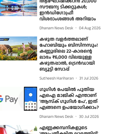
ആഘോഷിക്കാന്‍ 20,000
സൗജന്യ ടിക്കറ്റുകള്‍;
ഇന്‍ഡിഗോഫ്രീ
വിശദാംശങ്ങള്‍ അറിയാം
Dhanam News Desk
04 Aug 2026
കഴുത വളര്‍ത്തലാണ്
ഹോബിയും ബിസിനസും!
കണ്ണൂരിലെ 22-കാരന്റെ
ലാഭം ₹6,000 വിലയുള്ള
കഴുതപ്പാല്‍, ട്രെന്‍ഡായി
ബ്യൂട്ടി സോപ്പ്
Sutheesh Hariharan
31 Jul 2026
ഗൂഗിൾ പേയിൽ പുതിയ
എഐ മാജിക്! എന്താണ്
'ആസ്ക് ഗൂഗിൾ പേ', ഇത്
എങ്ങനെ ഉപയോഗിക്കാം?
Dhanam News Desk
30 Jul 2026
എണ്ണക്കമ്പനികളുടെ
'അപ്രതീക്ഷിത ലാഭത്തിന്'