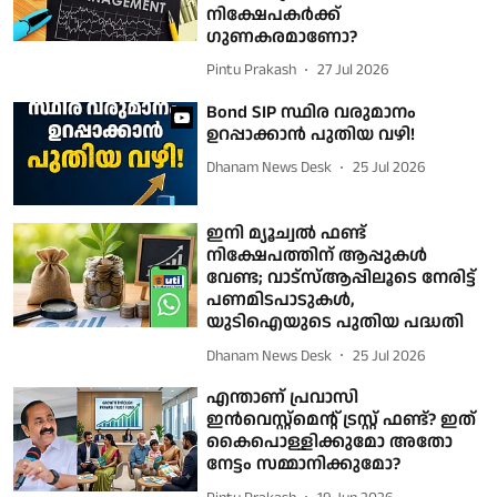
നിക്ഷേപകർക്ക്
ഗുണകരമാണോ?
Pintu Prakash
27 Jul 2026
Bond SIP സ്ഥിര വരുമാനം
ഉറപ്പാക്കാൻ പുതിയ വഴി!
Dhanam News Desk
25 Jul 2026
ഇനി മ്യൂച്വൽ ഫണ്ട്
നിക്ഷേപത്തിന് ആപ്പുകൾ
വേണ്ട; വാട്‌സ്ആപ്പിലൂടെ നേരിട്ട്
പണമിടപാടുകള്‍,
യുടിഐയുടെ പുതിയ പദ്ധതി
Dhanam News Desk
25 Jul 2026
എന്താണ് പ്രവാസി
ഇൻവെസ്റ്റ്‌മെന്റ് ട്രസ്റ്റ് ഫണ്ട്? ഇത്
കൈപൊള്ളിക്കുമോ അതോ
നേട്ടം സമ്മാനിക്കുമോ?