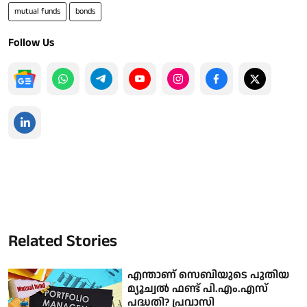
mutual funds
bonds
Follow Us
Related Stories
എന്താണ് സെബിയുടെ പുതിയ
മ്യൂച്വൽ ഫണ്ട് പി.എം.എസ്
പദ്ധതി? പ്രവാസി