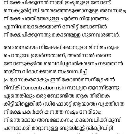
നിക്ഷേപിക്കുന്നതിനായി ഇഷ്ടമുള്ള ബോണ്ട്
സെക്യൂരിറ്റീസ് തെരഞ്ഞെടുക്കാനുള്ള അവസരം;
നിക്ഷേപത്തിന്മേലുള്ള പൂർണ നിയന്ത്രണം
എന്നിവയൊക്കെയാണ് നേരിട്ട് ബോണ്ടിൽ
നിക്ഷേപിക്കുന്നതു കൊണ്ടുള്ള ​ഗുണവശങ്ങൾ.
അതേസമയം നിക്ഷേപിക്കാനുള്ള മിനിമം തുക
പൊതുവേ ഉയർന്നതാണ്; അതിനാൽ തന്നെ
ബോണ്ടുകളിൽ വൈവിധ്യവത്കരണം നടത്താൻ
താഴ്ന്ന വിഭാ​ഗക്കാരെ സംബന്ധിച്ച്
പ്രയാസകരമാകും ഇത് കോൺസെന്ട്രേഷൻ
റിസ്ക് (Concentration risk) സാധ്യത തുറന്നിടുന്നു;
ഏതെങ്കിലും ഒരു ബോണ്ടിൽ തുക തിരികെ
കിട്ടിയില്ലെങ്കിൽ (ഡിഫോൾട്ട് ആയാൽ) വ്യക്തി​ഗത
നിക്ഷേപകർക്ക് കനത്ത നഷ്ടം നേരിടാം;
നിരന്തരമായ അവലോകനം; കാലാവധിക്ക് മുമ്പ്
പണമാക്കി മാറ്റാനുള്ള ബുദ്ധിമുട്ട് (ലിക്വിഡിറ്റി