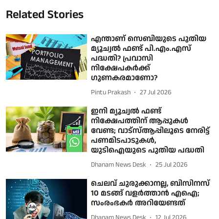
Related Stories
എന്താണ് സെബിയുടെ പുതിയ
മ്യൂച്വൽ ഫണ്ട് പി.എം.എസ്
പദ്ധതി? പ്രവാസി
നിക്ഷേപകർക്ക്
ഗുണകരമാണോ?
Pintu Prakash
27 Jul 2026
ഇനി മ്യൂച്വൽ ഫണ്ട്
നിക്ഷേപത്തിന് ആപ്പുകൾ
വേണ്ട; വാട്‌സ്ആപ്പിലൂടെ നേരിട്ട്
പണമിടപാടുകള്‍,
യുടിഐയുടെ പുതിയ പദ്ധതി
Dhanam News Desk
25 Jul 2026
ചെലവ് ചുരുക്കാനല്ല, ബിസിനസ്
10 മടങ്ങ് വളർത്താൻ എഐ;
സംരംഭകർ അറിയേണ്ടത്
Dhanam News Desk
12 Jul 2026