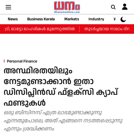
News
Business Kerala
Markets
Industry
Web Storie
, ഓട്ടോ ഓഹരികള്‍ മുന്നേറ്റത്തില്‍
തുടർച്ചയായ നാലാം ദിവസവും സ
Personal Finance
അസ്ഥിരതയിലും
നേട്ടമുണ്ടാക്കാന്‍ ഇതാ
ഡിസിപ്ലിന്‍ഡ് ഫ്‌ളക്‌സി ക്യാപ്
ഫണ്ടുകള്‍
ഒരു ബിസിനസ് എത്ര ലാഭമുണ്ടാക്കുന്നു
എന്നതുപോലെ, അത് എങ്ങനെ നടത്തപ്പെടുന്നു
എന്നും ശ്രദ്ധിക്കണം