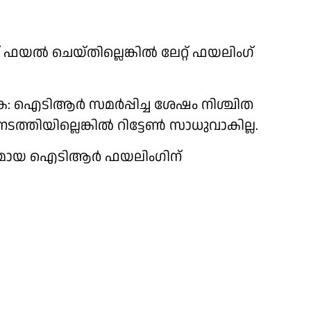
ഫയൽ ചെയ്തില്ലെങ്കിൽ ലേറ്റ് ഫയലിംഗ്
: ഐടിആർ സമർപ്പിച്ച ശേഷം നിശ്ചിത
തിയില്ലെങ്കിൽ റിട്ടേൺ സാധുവാകില്ല.
സുഗമമായ ഐടിആർ ഫയലിംഗിന്