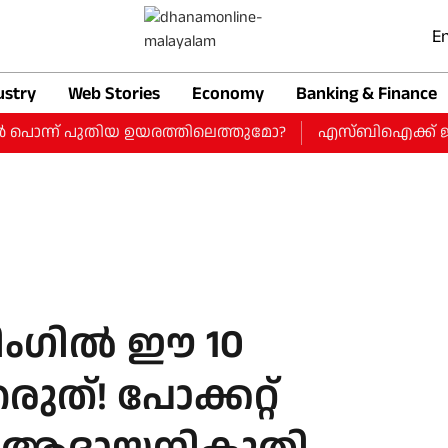
En
ustry
Web Stories
Economy
Banking & Finance
‍ പൊന്ന് പുതിയ ഉയരത്തിലെത്തുമോ?
എസ്ബിഐക്ക് ജൂണ്‍ പാ
ഗിൽ ഈ 10
ുത്! പോക്കറ്റ്