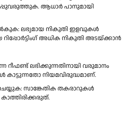
റപ്പുവരുത്തുക. ആധാർ പാനുമായി
 നൽകുക: ലഭ്യമായ നികുതി ഇളവുകൾ
റായ റിപ്പോർട്ടിംഗ് അധിക നികുതി അടയ്ക്കാൻ
ന റീഫണ്ട് ലഭിക്കുന്നതിനായി വരുമാനം
ൾ കാട്ടുന്നതോ നിയമവിരുദ്ധമാണ്.
െയ്യുക: സാങ്കേതിക തകരാറുകൾ
ാത്തിരിക്കരുത്.