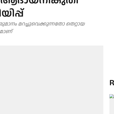
ൻ ആദായനികുതി
യിപ്പ്
രുമാനം മറച്ചുവെക്കുന്നതോ തെറ്റായ
ധമാണ്
R