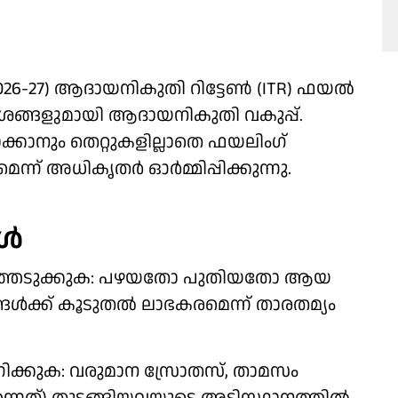
2026-27) ആദായനികുതി റിട്ടേൺ (ITR) ഫയൽ
ദേശങ്ങളുമായി ആദായനികുതി വകുപ്പ്.
കാനും തെറ്റുകളില്ലാതെ ഫയലിംഗ്
്ന് അധികൃതർ ഓർമ്മിപ്പിക്കുന്നു.
്‍
രഞ്ഞെടുക്കുക: പഴയതോ പുതിയതോ ആയ
ൾക്ക് കൂടുതൽ ലാഭകരമെന്ന് താരതമ്യം
്കുക: വരുമാന സ്രോതസ്, താമസം