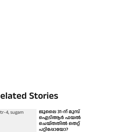
elated Stories
ജൂലൈ 31-ന് മുമ്പ്
ഐടിആർ ഫയൽ
ചെയ്തതിൽ തെറ്റ്
പറ്റിപ്പോയോ?