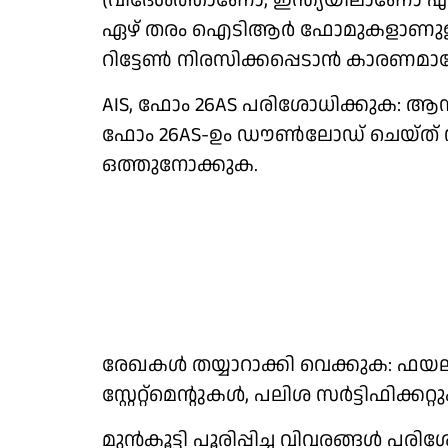
(വിദേശത്താണോ, ഇന്ത്യയിലാണോ എ
ഏഴ് തരം ഐടിആർ ഫോമുകളാണുള്ളത
റിട്ടേൺ നിരസിക്കപ്പെടാൻ കാരണമായ
AIS, ഫോം 26AS പരിശോധിക്കുക: ആനുവ
ഫോം 26AS-ഉം ഡൗൺലോഡ് ചെയ്ത് ന
ഒത്തുനോക്കുക.
രേഖകൾ തയ്യാറാക്കി വെക്കുക: ഫയലിംഗ
സ്റ്റേറ്റ്‌മെന്റുകൾ, പലിശ സർട്ടിഫി
മുൻകൂട്ടി പൂരിപ്പിച്ച വിവരങ്ങൾ പരി