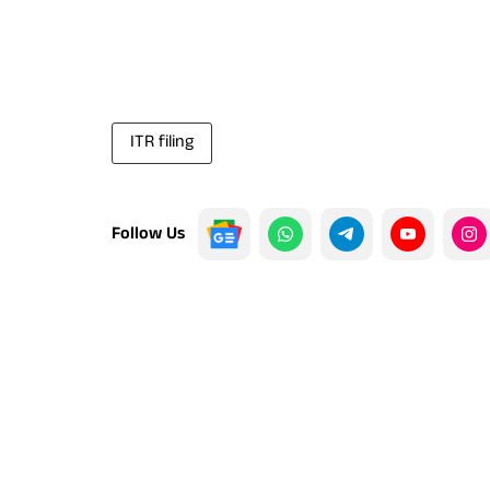
ITR filing
Follow Us