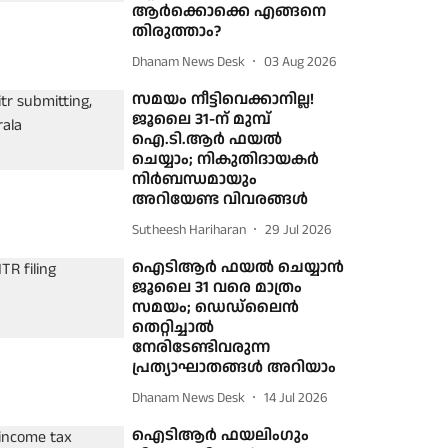
ആർക്കൊക്കെ എങ്ങനെ
തിരുത്താം?
Dhanam News Desk
03 Aug 2026
സമയം നീട്ടിവെക്കാനില്ല!
ജൂലൈ 31-ന് മുമ്പ്
ഐ.ടി.ആർ ഫയൽ
ചെയ്യാം; നികുതിദായകർ
നിർബന്ധമായും
അറിയേണ്ട വിവരങ്ങൾ
Sutheesh Hariharan
29 Jul 2026
ഐടിആർ ഫയൽ ചെയ്യാൻ
ജൂലൈ 31 വരെ മാത്രം
സമയം; ഡെഡ്‌ലൈൻ
തെറ്റിച്ചാൽ
നേരിടേണ്ടിവരുന്ന
പ്രത്യാഘാതങ്ങൾ അറിയാം
Dhanam News Desk
14 Jul 2026
ഐടിആർ ഫയലിംഗും