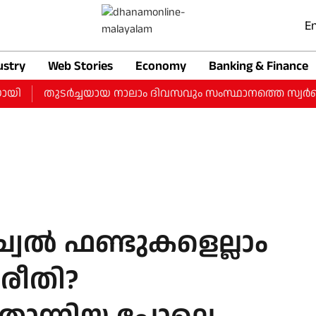
En
ustry
Web Stories
Economy
Banking & Finance
തുടർച്ചയായ നാലാം ദിവസവും സംസ്ഥാനത്തെ സ്വർണ വിലയിൽ വ
ച്വല്‍ ഫണ്ടുകളെല്ലാം
രീതി?