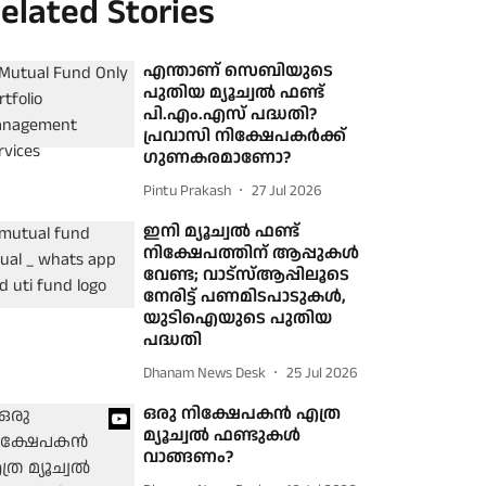
elated Stories
എന്താണ് സെബിയുടെ
പുതിയ മ്യൂച്വൽ ഫണ്ട്
പി.എം.എസ് പദ്ധതി?
പ്രവാസി നിക്ഷേപകർക്ക്
ഗുണകരമാണോ?
Pintu Prakash
27 Jul 2026
ഇനി മ്യൂച്വൽ ഫണ്ട്
നിക്ഷേപത്തിന് ആപ്പുകൾ
വേണ്ട; വാട്‌സ്ആപ്പിലൂടെ
നേരിട്ട് പണമിടപാടുകള്‍,
യുടിഐയുടെ പുതിയ
പദ്ധതി
Dhanam News Desk
25 Jul 2026
ഒരു നിക്ഷേപകൻ എത്ര
മ്യൂച്വൽ ഫണ്ടുകൾ
വാങ്ങണം?