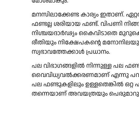
മോശമാകും.
മനസിലാക്കേണ്ട കാര്യം ഇതാണ്. ഏറ്റവു
ഫണ്ടല്ല ശരിയായ ഫണ്ട്. വിപണി നിങ്ങ
നിശ്ചയദാർഢ്യം കൈവിടാതെ മുറുകെ 
രീതിയും നിക്ഷേപകന്റെ മനോനിലയും 
സ്വഭാവത്തേക്കാൾ പ്രധാനം.
പല വിഭാഗങ്ങളിൽ നിന്നുള്ള പല 
വൈവിധ്യവൽക്കരണമാണ് എന്നു പറ
പല ഫണ്ടുകളിലും ഉള്ളതെങ്കിൽ ഒറ്
തന്നെയാണ് അവയത്രയും പെരുമാറുക. 