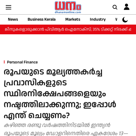
News
Business Kerala
Markets
Industry
Web Storie
ളൊരുക്കാന്‍ പിവിആര്‍ ഐനോക്‌സ്; 35% ടിക്കറ്റ് നിരക്ക് കുറവില്‍ 'സ്മാര
Personal Finance
രൂപയുടെ മൂല്യത്തകർച്ച
പ്രവാസികളുടെ
സ്ഥിരനിക്ഷേപങ്ങളെയും
നഷ്ടത്തിലാക്കുന്നു; ഇപ്പോൾ
എന്ത് ചെയ്യണം?
കഴിഞ്ഞ രണ്ടു വർഷത്തിനിടയിൽ ഇന്ത്യൻ
രൂപയുടെ മൂല്യം ഡോളറിനെതിരെ ഏകദേശം 13—