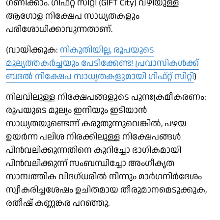
ഗണിക്കാം. ഗിഫ്റ്റ് സിറ്റി (GIFT City) വഴിയുള്ള
ആഗോള നിക്ഷേപ സാധ്യതകളും
പരിശോധിക്കാവുന്നതാണ്.
(വായിക്കുക:
നികുതിയില്ല, രൂപയുടെ
മൂല്യത്തകർച്ചയും പേടിക്കേണ്ട! പ്രവാസികൾക്ക്
ബദൽ നിക്ഷേപ സാധ്യതകളുമായി ഗിഫ്റ്റ് സിറ്റി
)
നിലവിലുള്ള നിക്ഷേപങ്ങളുടെ പുനഃക്രമീകരണം:
രൂപയുടെ മൂല്യം ഇനിയും ഇടിയാൻ
സാധ്യതയുണ്ടെന്ന് കരുതുന്നുവെങ്കിൽ, പഴയ
ഉയർന്ന പലിശ നിരക്കിലുള്ള നിക്ഷേപങ്ങൾ
പിൻവലിക്കുന്നതിനെ കുറിച്ചോ ഭാഗികമായി
പിൻവലിക്കുന്ന് സംബന്ധിച്ചോ അം​ഗീകൃത
സാമ്പത്തിക വിദ​ഗ്ധരിൽ നിന്നും മാർ​ഗനിർദേശം
സ്വീകരിച്ചശേഷം ഉചിതമായ തീരുമാനമെടുക്കുക,
രതീഷ് കണ്ണങ്കര പറഞ്ഞു.