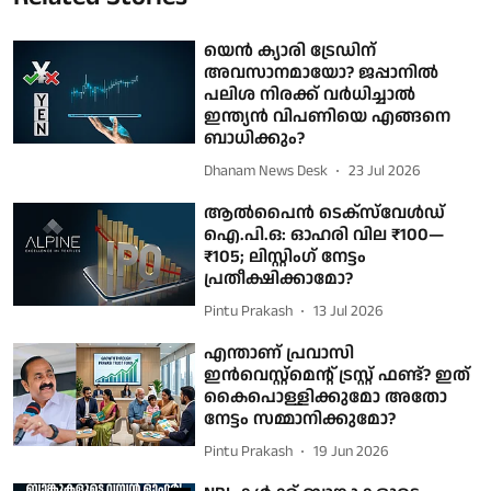
യെൻ ക്യാരി ‍ട്രേഡിന്
അവസാനമായോ? ജപ്പാനിൽ
പലിശ നിരക്ക് വർധിച്ചാൽ
ഇന്ത്യൻ വിപണിയെ എങ്ങനെ
ബാധിക്കും?
Dhanam News Desk
23 Jul 2026
ആൽപൈൻ ടെക്സ്‌‍‍വേൾഡ്
ഐ.പി.ഒ: ഓഹരി വില ₹100—
₹105; ലി​സ്റ്റിം​ഗ് നേട്ടം
പ്രതീക്ഷിക്കാമോ?
Pintu Prakash
13 Jul 2026
എന്താണ് പ്രവാസി
ഇൻവെസ്റ്റ്‌മെന്റ് ട്രസ്റ്റ് ഫണ്ട്? ഇത്
കൈപൊള്ളിക്കുമോ അതോ
നേട്ടം സമ്മാനിക്കുമോ?
Pintu Prakash
19 Jun 2026