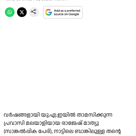
വർഷങ്ങളായി യു.എ.ഇയിൽ താമസിക്കുന്ന
പ്രവാസി മലയാളിയായ രാജേഷ് മാത്യു
(സാങ്കൽപ്പിക പേര്), നാട്ടിലെ ബാങ്കിലുള്ള തന്റെ