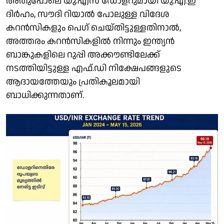
അതുപോലെ യു.എസ് ഡോളറുമായി യു.എ.ഇ
ദി‌ർഹം, സൗദി റിയാൽ പോലുള്ള വിദേശ
കറൻസികളും പെ​ഗ് ചെയ്തിട്ടുള്ളതിനാൽ,
അത്തരം കറൻസികളിൽ നിന്നും ഇന്ത്യൻ
ബാങ്കുകളിലെ റുപ്പി അക്കൗണ്ടിലേക്ക്
നടത്തിയിട്ടുള്ള എഫ്.ഡി നിക്ഷേപങ്ങളുടെ
ആദായത്തേയും പ്രതികൂലമായി
ബാധിക്കുന്നതാണ്.