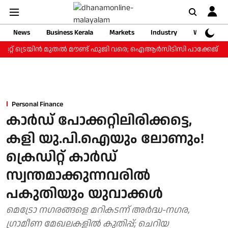
News
Business Kerala
Markets
Industry
Web Storie
്റ് ട്രെയിന്‍ മുതല്‍ മൗണ്ട് ഫുജി വരെ; ഐആര്‍സിടിസി പാക്കേജ് ₹3.46
Personal Finance
കാർഡ് പോക്കറ്റിലിരിക്കട്ടെ,
കളി യു.പി.ഐയും ലോണും!
ക്രെഡിറ്റ് കാർഡ്
സ്വന്തമാക്കുന്നവരിൽ
പകുതിയും യുവാക്കൾ
മെട്രോ നഗരങ്ങളെ മറികടന്ന് അര്‍ദ്ധ-നഗര,
ഗ്രാമീണ മേഖലകളില്‍ കുതിപ്പ്; ചെറിയ