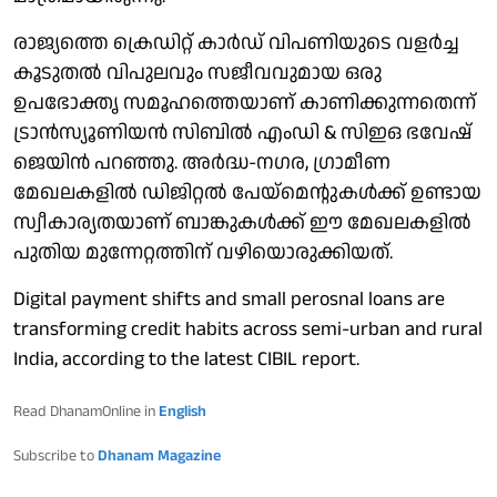
രാജ്യത്തെ ക്രെഡിറ്റ് കാര്‍ഡ് വിപണിയുടെ വളര്‍ച്ച
കൂടുതല്‍ വിപുലവും സജീവവുമായ ഒരു
ഉപഭോക്തൃ സമൂഹത്തെയാണ് കാണിക്കുന്നതെന്ന്
ട്രാന്‍സ്യൂണിയന്‍ സിബില്‍ എംഡി & സിഇഒ ഭവേഷ്
ജെയിന്‍ പറഞ്ഞു. അര്‍ദ്ധ-നഗര, ഗ്രാമീണ
മേഖലകളില്‍ ഡിജിറ്റല്‍ പേയ്മെന്റുകള്‍ക്ക് ഉണ്ടായ
സ്വീകാര്യതയാണ് ബാങ്കുകള്‍ക്ക് ഈ മേഖലകളില്‍
പുതിയ മുന്നേറ്റത്തിന് വഴിയൊരുക്കിയത്.
Digital payment shifts and small perosnal loans are
transforming credit habits across semi-urban and rural
India, according to the latest CIBIL report.
Read DhanamOnline in
English
Subscribe to
Dhanam Magazine