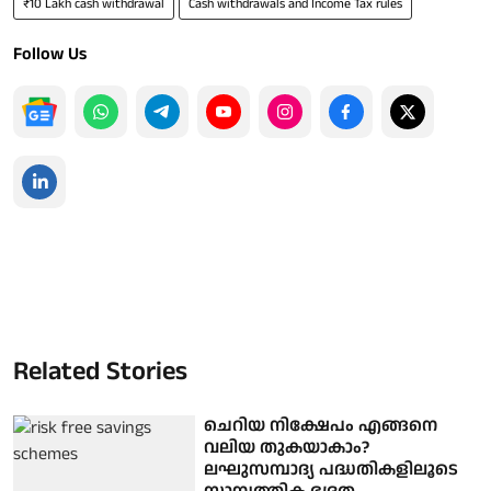
₹10 Lakh cash withdrawal
Cash withdrawals and Income Tax rules
Follow Us
Related Stories
ചെറിയ നിക്ഷേപം എങ്ങനെ
വലിയ തുകയാകാം?
ലഘുസമ്പാദ്യ പദ്ധതികളിലൂടെ