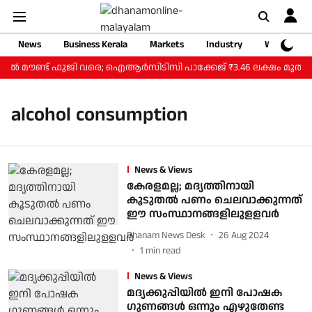
News
Business Kerala
Markets
Industry
Web Storie
 മുതല്‍ മൗണ്ട് ഫുജി വരെ; ഐആര്‍സിടിസി പാക്കേജ് ₹3.46 ലക്ഷം മുതല്‍
alcohol consumption
News & Views
കേരളമല്ല; മദ്യത്തിനായി
കൂടുതല്‍ പണം ചെലവാക്കുന്നത്
ഈ സംസ്ഥാനങ്ങളിലുളളവര്‍
Dhanam News Desk
26 Aug 2024
1
min read
News & Views
മദ്യക്കുപ്പിയില്‍ ഇനി പോഷക
ഗുണങ്ങള്‍ ഒന്നും എഴുതേണ്ട