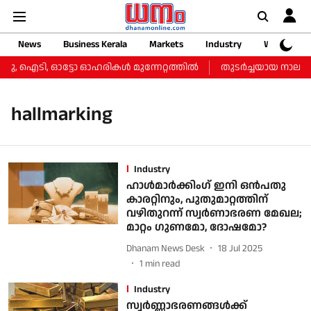
News
Business Kerala
Markets
Industry
Web Storie
്ചു, ഐടി, ഓട്ടോ ഓഹരികള്‍ മുന്നേറ്റത്തില്‍
തുടർച്ചയായ നാലാം ദ
hallmarking
Industry
ഹാള്‍മാര്‍ക്കിംഗ് ഇനി ഒന്‍പതു
കാരറ്റിനും, പുതുമാറ്റത്തിന്
വഴിതുറന്ന് സ്വര്‍ണാഭരണ മേഖല;
മാറ്റം ഗുണമോ, ദോഷമോ?
Dhanam News Desk
18 Jul 2025
1
min read
Industry
സ്വര്‍ണ്ണാഭരണങ്ങള്‍ക്ക്