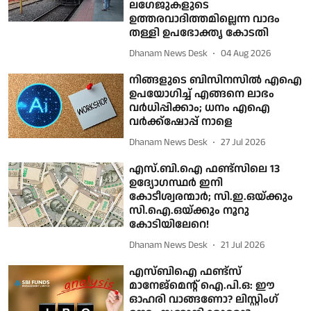
ലഗേജുകളുടെ
ഉത്തരവാദിത്തമില്ലെന്ന വാദം
തള്ളി ഉപഭോക്തൃ കോടതി
Dhanam News Desk
04 Aug 2026
നിങ്ങളുടെ ബിസിനസില്‍ എഐ
ഉപയോഗിച്ച് എങ്ങനെ ലാഭം
വര്‍ധിപ്പിക്കാം; ധനം എഐ
വര്‍ക്ക്ഷോപ്പ് നാളെ
Dhanam News Desk
27 Jul 2026
എസ്.ബി.ഐ ഫണ്ട്‌സിലെ 13
ഉദ്യോഗസ്ഥര്‍ ഇനി
കോടീശ്വരന്മാര്‍; സി.ഇ.ഒയ്ക്കും
സി.ഐ.ഒയ്ക്കും നൂറു
കോടിയിലേറെ!
Dhanam News Desk
21 Jul 2026
എസ്‌ബിഐ ഫണ്ട്സ്
മാനേജ്‌മെന്റ് ഐ.പി.ഒ: ഈ
ഓഹരി വാങ്ങണോ? ലി​സ്റ്റിം​ഗ്