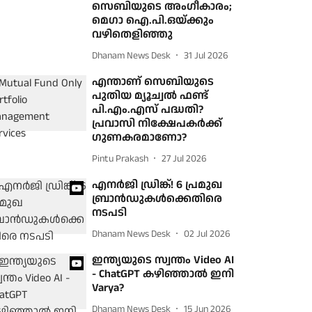
സെബിയുടെ അം​ഗീകാരം;
മെഗാ ഐ.പി.ഒയ്ക്കും
വഴിതെളിഞ്ഞു
Dhanam News Desk
31 Jul 2026
എന്താണ് സെബിയുടെ
പുതിയ മ്യൂച്വൽ ഫണ്ട്
പി.എം.എസ് പദ്ധതി?
പ്രവാസി നിക്ഷേപകർക്ക്
ഗുണകരമാണോ?
Pintu Prakash
27 Jul 2026
എനര്‍ജി ഡ്രിങ്ക്! 6 പ്രമുഖ
ബ്രാന്‍ഡുകള്‍ക്കെതിരെ
നടപടി
Dhanam News Desk
02 Jul 2026
ഇന്ത്യയുടെ സ്വന്തം Video AI
- ChatGPT കഴിഞ്ഞാൽ ഇനി
Varya?
Dhanam News Desk
15 Jun 2026