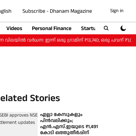
glish
Subscribe - Dhanam Magazine
Sign in
Videos
Personal Finance
Startup
Auto
ിൽ വർധന: ഇന്ന് ഒരു ​ഗ്രാമിന് ₹13,740; ഒരു പവന് ₹1,09,9
elated Stories
എല്ലാ കേസുകളും
പിൻവലിക്കും;
എൻ.എസ്.ഇയുടെ ₹1,491
കോടി ഒത്തുതീർപ്പിന്