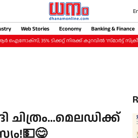
En
ustry
Web Stories
Economy
Banking & Finance
സ്; 35% ടിക്കറ്റ് നിരക്ക് കുറവില്‍ 'സ്മാര്‍ട്ട് സ്‌ക്രീന്‍'
R
 ചിത്രം…മെലഡിക്ക്
യം!💵😋