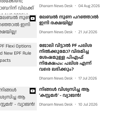
Dhanam News Desk
04 Aug 2026
ലേബൽ നുണ പറഞ്ഞാൽ
ഇനി രക്ഷയില്ല!
Dhanam News Desk
21 Jul 2026
ജോലി വിട്ടാൽ PF പലിശ
നിൽക്കുമോ? വിരമിച്ച
ശേഷമുള്ള പിഎഫ്
നിക്ഷേപം: പലിശ എന്ന്
വരെ ലഭിക്കും?
Dhanam News Desk
17 Jul 2026
നിങ്ങൾ വിശ്വസിച്ച ആ
'കസ്റ്റമർ' - വ്യാജൻ!
Dhanam News Desk
10 Jul 2026