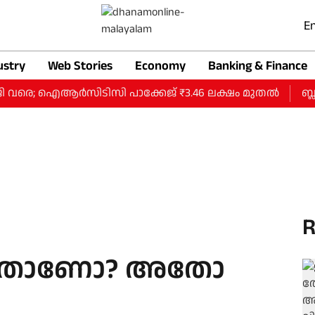
En
ustry
Web Stories
Economy
Banking & Finance
ജി വരെ; ഐആര്‍സിടിസി പാക്കേജ് ₹3.46 ലക്ഷം മുതല്‍
ബ്ലാ
R
ുന്നതാണോ? അതോ