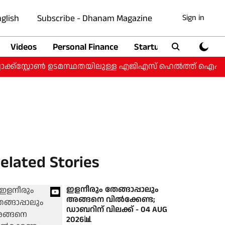
glish
Subscribe - Dhanam Magazine
Sign in
Videos
Personal Finance
Startup
Auto
ക്ക്‌സ്റ്റോൺ ഉടമസ്ഥതയിലുള്ള എജിഎസ് ഹെൽത്ത് ഐപിഒയ്ക്
elated Stories
ഇളനീരും തേങ്ങാപ്പാലും
അങ്ങനെ വില്‍ക്കേണ്ട;
ഡാബറിന് വിലക്ക് - 04 AUG
2026📊