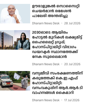
ഊരാളുങ്കല്‍ സൊസൈറ്റി
ചെയര്‍മാന്‍ രമേശന്‍
പാലേരി അന്തരിച്ചു
Dhanam News Desk
28 Jul 2026
2030ഓടെ ആയിരം
ഹോട്ടല്‍ മുറികള്‍ ലക്ഷ്യമിട്ട്
ഹൈലൈറ്റ് ഗ്രൂപ്പ്;
ഹോസ്പിറ്റാലിറ്റി വിഭാഗം
ഡയറക്ടര്‍ സ്ഥാനത്തേക്ക്
നേക സുലൈമാന്‍
Dhanam News Desk
20 Jul 2026
വന്യജീവി സംരക്ഷണത്തിന്
കരുത്തേകി കെ.ഇ.എഫ്
ഹോസ്പിറ്റാലിറ്റി:
വനംവകുപ്പിന് ആർ.ആർ.ടി
വാഹനങ്ങൾ കൈമാറി
Dhanam News Desk
17 Jul 2026