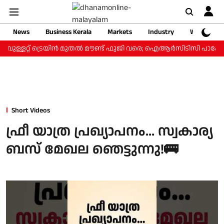
News
Business Kerala
Markets
Industry
Web Storie
 ബുള്ളറ്റ് ട്രെയിന്‍ മുതല്‍ മൗണ്ട് ഫുജി വരെ; ഐആര്‍സിടിസി പാക്കേജ്
Short Videos
ഫ്രീ യാത്ര പ്രഖ്യാപനം… സ്വകാര്യ
ബസ് മേഖല ഞെട്ടുന്നു!🚌