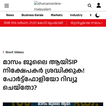
News
Business Kerala
Markets
Industry
Web Storie
ല്‍ 10% വര്‍ധന, 21,121 കോടി രൂപയായി
തുടർച്ചയായ നാലാം ദിവസവ
Short Videos
മാസം ജൂലൈ ആയിSIP
നിക്ഷേപകർ ശ്രദ്ധിക്കുക!
പോർട്ട്‌ഫോളിയോ റിവ്യൂ
ചെയ്തോ?