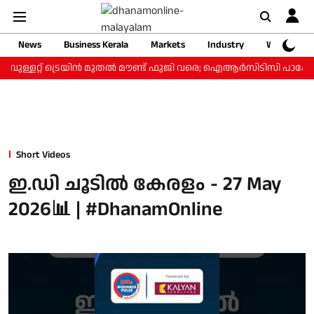
News
Business Kerala
Markets
Industry
Web Storie
ബുള്ളറ്റ് ട്രെയിന്‍ മുതല്‍ മൗണ്ട് ഫുജി വരെ; ഐആര്‍സിടിസി പാക്കേജ്
Short Videos
ഇ.ഡി ചൂടില്‍ കേരളം - 27 May
2026📊 | #DhanamOnline